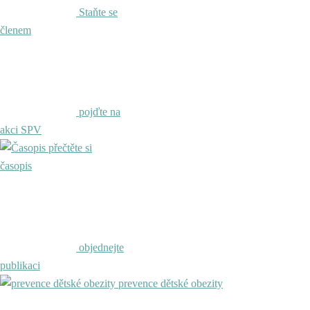
Staňte se
členem
pojďte na
akci SPV
přečtěte si
časopis
objednejte
publikaci
prevence dětské obezity