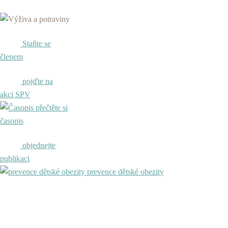
Staňte se
členem
pojďte na
akci SPV
přečtěte si
časopis
objednejte
publikaci
prevence dětské obezity