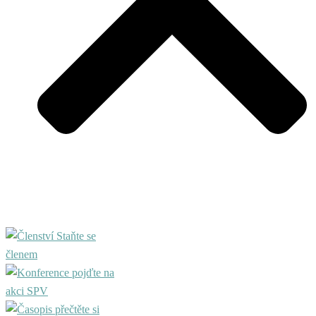
Staňte se
členem
pojďte na
akci SPV
přečtěte si