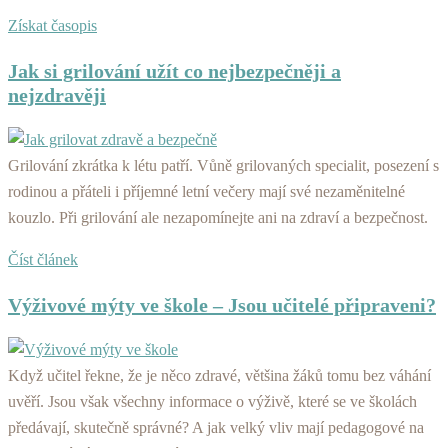
Získat časopis
Jak si grilování užít co nejbezpečněji a
nejzdravěji
Grilování zkrátka k létu patří. Vůně grilovaných specialit, posezení s
rodinou a přáteli i příjemné letní večery mají své nezaměnitelné
kouzlo. Při grilování ale nezapomínejte ani na zdraví a bezpečnost.
Číst článek
Výživové mýty ve škole – Jsou učitelé připraveni?
Když učitel řekne, že je něco zdravé, většina žáků tomu bez váhání
uvěří. Jsou však všechny informace o výživě, které se ve školách
předávají, skutečně správné? A jak velký vliv mají pedagogové na