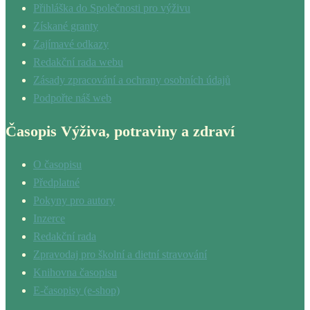
Přihláška do Společnosti pro výživu
Získané granty
Zajímavé odkazy
Redakční rada webu
Zásady zpracování a ochrany osobních údajů
Podpořte náš web
Časopis Výživa, potraviny a zdraví
O časopisu
Předplatné
Pokyny pro autory
Inzerce
Redakční rada
Zpravodaj pro školní a dietní stravování
Knihovna časopisu
E-časopisy (e-shop)