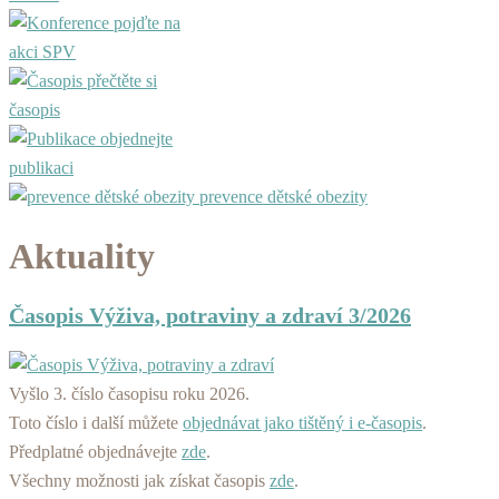
pojďte na
akci SPV
přečtěte si
časopis
objednejte
publikaci
prevence dětské obezity
Aktuality
Časopis Výživa, potraviny a zdraví 3/2026
Vyšlo 3. číslo časopisu roku 2026.
Toto číslo i další můžete
objednávat jako tištěný i e-časopis
.
Předplatné objednávejte
zde
.
Všechny možnosti jak získat časopis
zde
.