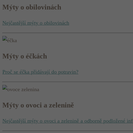
Mýty o obilovinách
Nejčastější mýty o obilovinách
Mýty o éčkách
Proč se éčka přidávají do potravin?
Mýty o ovoci a zelenině
Nejčastější mýty o ovoci a zelenině a odborně podložené i