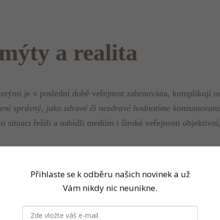
mýty a realita
rými je v poslední době veřejnost zahrnována, komplikují osv
není správný, jako zdravé či nezdravé hodnotíme konzumované
o situaci řešili a nabídli mediím i široké veřejnosti objekti
Přihlaste se k odběru našich novinek a už
Vám nikdy nic neunikne.