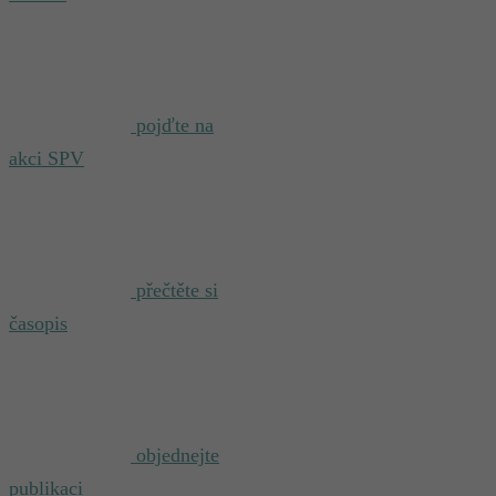
pojďte na
akci SPV
přečtěte si
časopis
objednejte
publikaci