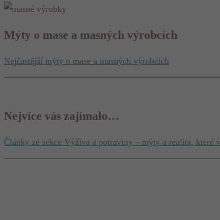
Mýty o mase a masných výrobcích
Nejčastější mýty o mase a masných výrobcích
Nejvíce vás zajímalo…
Články ze sekce Výživa a potraviny – mýty a realita, které v