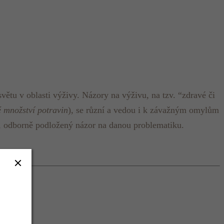
ětu v oblasti výživy. Názory na výživu, na tzv. “zdravé či
 množství potravin
), se různí a vedou i k závažným omylům
vní, odborně podložený názor na danou problematiku.