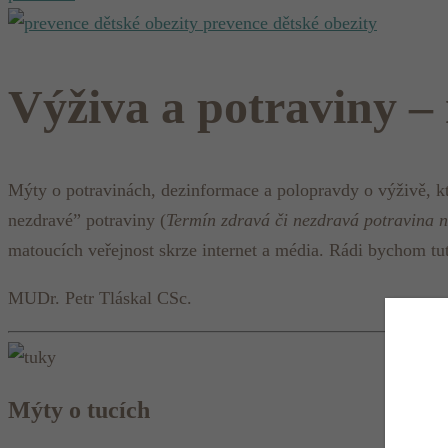
prevence dětské obezity
Výživa a potraviny – 
Mýty o potravinách, dezinformace a polopravdy o výživě, kte
nezdravé” potraviny (
Termín zdravá či nezdravá potravina 
matoucích veřejnost skrze internet a média. Rádi bychom tut
MUDr. Petr Tláskal CSc.
Mýty o tucích