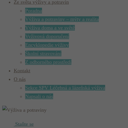
Ze světa výživy a potravin
Poradna
Výživa a potraviny – mýty a realita
Výživa doma a ve světě
Vyživová doporučení
Encyklopedie výživy
Školní stravování
Z odborného prostředí
Kontakt
O nás
Sekce SPV Léčebná a lázeňská výživa
Napsali o nás
Staňte se