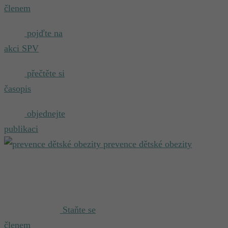
členem
pojďte na
akci SPV
přečtěte si
časopis
objednejte
publikaci
prevence dětské obezity
Staňte se
členem