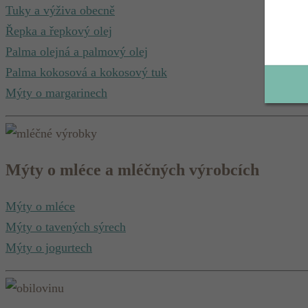
Tuky a výživa obecně
Řepka a řepkový olej
Palma olejná a palmový olej
Palma kokosová a kokosový tuk
Mýty o margarinech
Mýty o mléce a mléčných výrobcích
Mýty o mléce
Mýty o tavených sýrech
Mýty o jogurtech