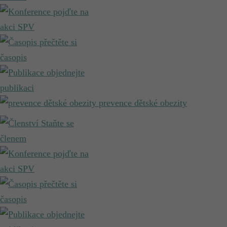
pojďte na
akci SPV
přečtěte si
časopis
objednejte
publikaci
prevence dětské obezity
Staňte se
členem
pojďte na
akci SPV
přečtěte si
časopis
objednejte