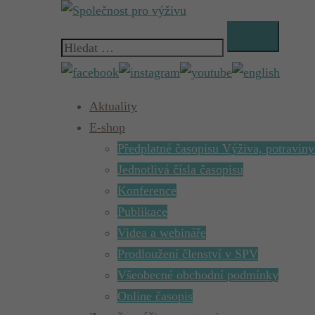
Skip
to
Vyhledávání
content
Aktuality
E-shop
Předplatné časopisu Výživa, potraviny
Jednotlivá čísla časopisu
Konference
Publikace
Videa a webináře
Prodloužení členství v SPV
Všeobecné obchodní podmínky
Online časopis