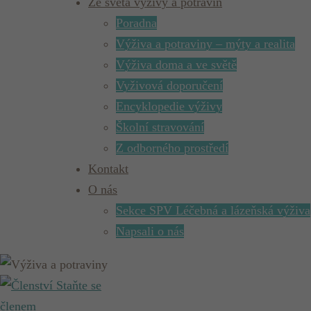
Ze světa výživy a potravin
Poradna
Výživa a potraviny – mýty a realita
Výživa doma a ve světě
Vyživová doporučení
Encyklopedie výživy
Školní stravování
Z odborného prostředí
Kontakt
O nás
Sekce SPV Léčebná a lázeňská výživa
Napsali o nás
Staňte se
členem