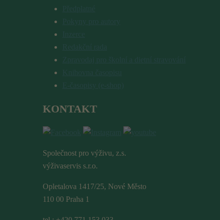
Předplatné
Pokyny pro autory
Inzerce
Redakční rada
Zpravodaj pro školní a dietní stravování
Knihovna časopisu
E-časopisy (e-shop)
KONTAKT
Společnost pro výživu, z.s.
výživaservis s.r.o.
Opletalova 1417/25, Nové Město
110 00 Praha 1
tel.: +420 771 153 033