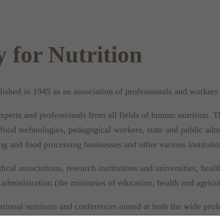
 for Nutrition
shed in 1945 as an association of professionals and workers i
xperts and professionals from all fields of human nutrition. T
 in food technologies, pedagogical workers, state and public ad
 and food processing businesses and other various institutions
ical associations, research institutions and universities, he
 administration (the ministries of education, health and agricul
ational seminars and conferences aimed at both the wide profe