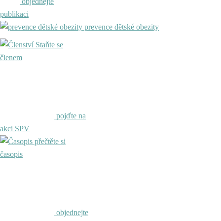
objednejte
publikaci
prevence dětské obezity
Staňte se
členem
pojďte na
akci SPV
přečtěte si
časopis
objednejte