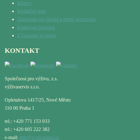
Inzerce
Redakční rada
Zpravodaj pro školní a dietní stravování
Knihovna časopisu
E-časopisy (e-shop)
KONTAKT
Společnost pro výživu, z.s.
výživaservis s.r.o.
Opletalova 1417/25, Nové Město
110 00 Praha 1
tel.: +420 771 153 033
tel.: +420 605 222 382
e-mail:
info@vyzivaspol.cz