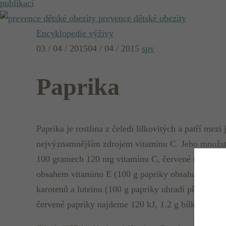
publikaci
prevence dětské obezity
Encyklopedie výživy
03 / 04 / 2015
04 / 04 / 2015
spv
Paprika
Paprika je rostlina z čeledi lilkovitých a patří me
nejvýznamnějším zdrojem vitaminu C. Jeho množstv
100 gramech 120 mg vitaminu C, červené druhy maj
obsahem vitaminu E (100 g papriky obsahuje 1.6 mg
karotenů a luteinu (100 g papriky uhradí přibližně
červené papriky najdeme 120 kJ, 1.2 g bílkovin, 0.5