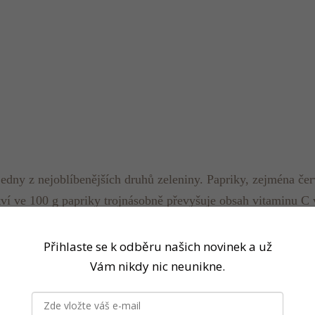
zi jedny z nejoblíbenějších druhů zeleniny. Papriky, zejména 
í ve 100 g papriky trojnásobně převyšuje obsah vitaminu C v
í 160 mg. Oranžové a žluté papriky stojí někde mezi oběma
 vitaminu E ve formě alfa-tokoferolu, což je 8 % jeho dopo
Přihlaste se k odběru našich novinek a už
 63 % jeho doporučené denní dávky). Mnoho druhů paprik obsa
Vám nikdy nic neunikne.
 g tuků a 5.2 g sacharidů.