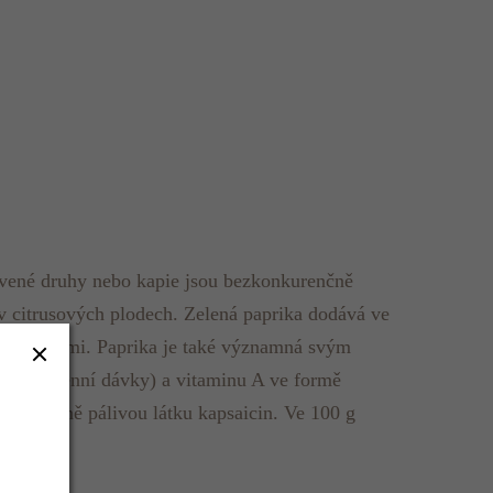
červené druhy nebo kapie jsou bezkonkurenčně
 citrusových plodech. Zelená paprika dodává ve
 hodnotami. Paprika je také významná svým
ručené denní dávky) a vitaminu A ve formě
huje silně pálivou látku kapsaicin. Ve 100 g