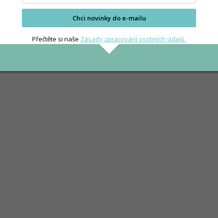
ndard Reference
ce a zeleniny, ÚZPI, 1998
Chci novinky do e-mailu
Přečtěte si naše
Zásady zpracování osobních údajů.