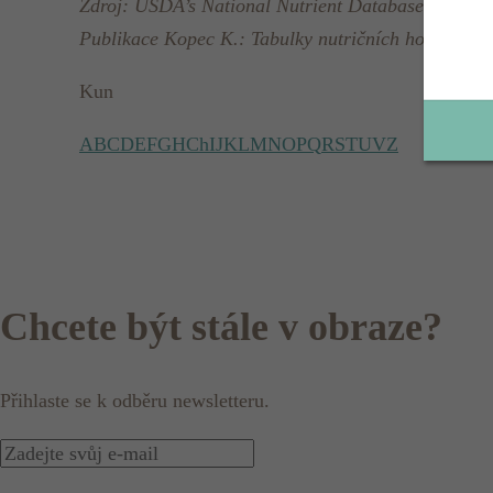
Zdroj: USDA’s National Nutrient Database for Sta
Publikace Kopec K.: Tabulky nutričních hodnot ovo
Kun
A
B
C
D
E
F
G
H
Ch
I
J
K
L
M
N
O
P
Q
R
S
T
U
V
Z
Chcete být stále v obraze?
Přihlaste se k odběru newsletteru.