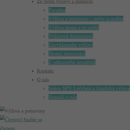
Ze světa výživy a potravin
Poradna
Výživa a potraviny – mýty a realita
Výživa doma a ve světě
Vyživová doporučení
Encyklopedie výživy
Školní stravování
Z odborného prostředí
Kontakt
O nás
Sekce SPV Léčebná a lázeňská výživa
Napsali o nás
Staňte se
členem