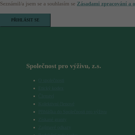
Seznámil/a jsem se a souhlasím se
Zásadami zpracování a 
PŘIHLÁSIT SE
Společnost pro výživu, z.s.
O společnosti
Etický kodex
Členství
Kolektivní členové
Přihláška do Společnosti pro výživu
Získané granty
Zajímavé odkazy