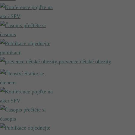
pojďte na
akci SPV
přečtěte si
časopis
objednejte
publikaci
prevence dětské obezity
Staňte se
členem
pojďte na
akci SPV
přečtěte si
časopis
objednejte