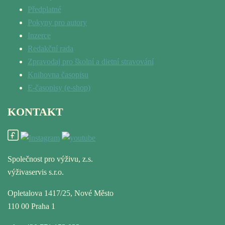
Předplatné
Pokyny pro autory
Inzerce
Redakční rada
Zpravodaj pro školní a dietní stravování
Knihovna časopisu
E-časopisy (e-shop)
KONTAKT
Společnost pro výživu, z.s.
výživaservis s.r.o.
Opletalova 1417/25, Nové Město
110 00 Praha 1