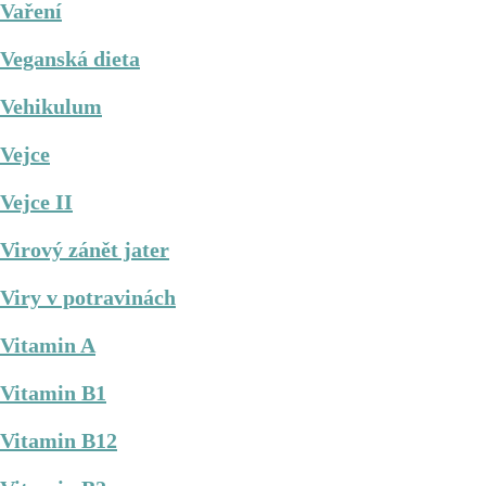
Vaření
Veganská dieta
Vehikulum
Vejce
Vejce II
Virový zánět jater
Viry v potravinách
Vitamin A
Vitamin B1
Vitamin B12