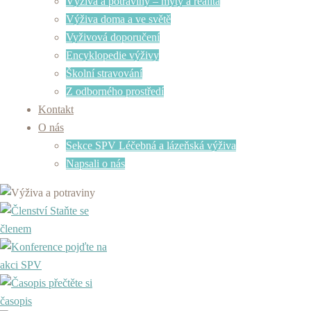
Výživa a potraviny – mýty a realita
Výživa doma a ve světě
Vyživová doporučení
Encyklopedie výživy
Školní stravování
Z odborného prostředí
Kontakt
O nás
Sekce SPV Léčebná a lázeňská výživa
Napsali o nás
Staňte se
členem
pojďte na
akci SPV
přečtěte si
časopis