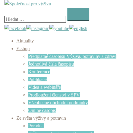
Skip
to
content
Vyhledávání
Aktuality
E-shop
Předplatné časopisu Výživa, potraviny a zdraví
Jednotlivá čísla časopisu
Konference
Publikace
Videa a webináře
Prodloužení členství v SPV
Všeobecné obchodní podmínky
Online časopis
Ze světa výživy a potravin
Poradna