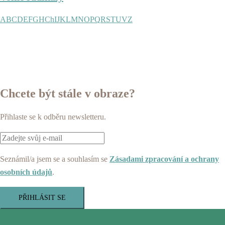
A
B
C
D
E
F
G
H
Ch
I
J
K
L
M
N
O
P
Q
R
S
T
U
V
Z
Chcete být stále v obraze?
Přihlaste se k odběru newsletteru.
Seznámil/a jsem se a souhlasím se
Zásadami zpracování a ochrany
osobních údajů
.
PŘIHLÁSIT SE