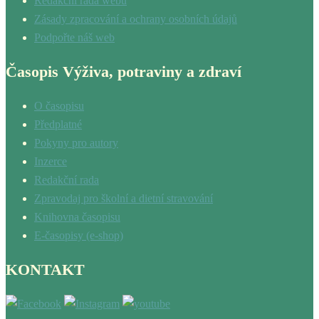
Redakční rada webu
Zásady zpracování a ochrany osobních údajů
Podpořte náš web
Časopis Výživa, potraviny a zdraví
O časopisu
Předplatné
Pokyny pro autory
Inzerce
Redakční rada
Zpravodaj pro školní a dietní stravování
Knihovna časopisu
E-časopisy (e-shop)
KONTAKT