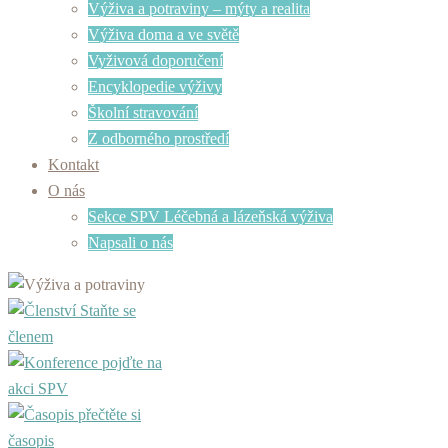
Výživa a potraviny – mýty a realita
Výživa doma a ve světě
Vyživová doporučení
Encyklopedie výživy
Školní stravování
Z odborného prostředí
Kontakt
O nás
Sekce SPV Léčebná a lázeňská výživa
Napsali o nás
Staňte se
členem
pojďte na
akci SPV
přečtěte si
časopis