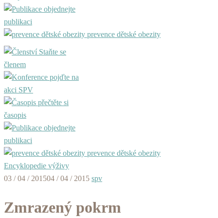
objednejte
publikaci
prevence dětské obezity
Staňte se
členem
pojďte na
akci SPV
přečtěte si
časopis
objednejte
publikaci
prevence dětské obezity
Encyklopedie výživy
03 / 04 / 2015
04 / 04 / 2015
spv
Zmrazený pokrm