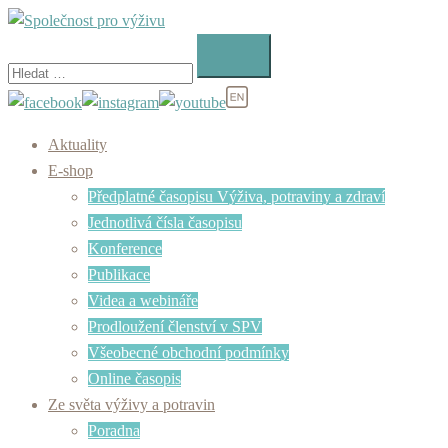
Skip
to
Vyhledávání
content
Aktuality
E-shop
Předplatné časopisu Výživa, potraviny a zdraví
Jednotlivá čísla časopisu
Konference
Publikace
Videa a webináře
Prodloužení členství v SPV
Všeobecné obchodní podmínky
Online časopis
Ze světa výživy a potravin
Poradna