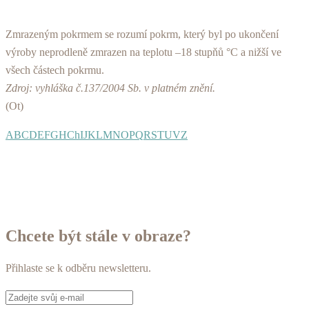
Zmrazeným pokrmem se rozumí pokrm, který byl po ukončení
výroby neprodleně zmrazen na teplotu –18 stupňů °C a nižší ve
všech částech pokrmu.
Zdroj: vyhláška č.137/2004 Sb. v platném znění.
(Ot)
A
B
C
D
E
F
G
H
Ch
I
J
K
L
M
N
O
P
Q
R
S
T
U
V
Z
Chcete být stále v obraze?
Přihlaste se k odběru newsletteru.