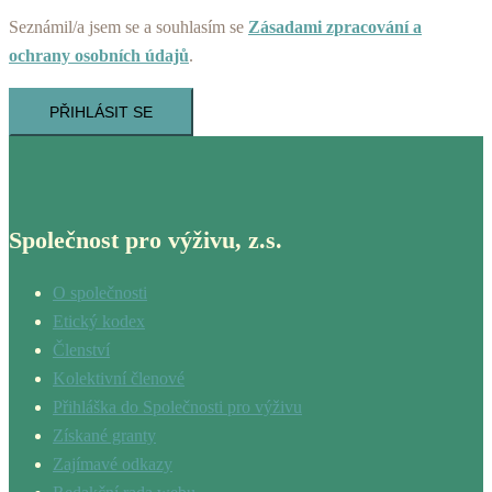
Seznámil/a jsem se a souhlasím se
Zásadami zpracování a
ochrany osobních údajů
.
PŘIHLÁSIT SE
Společnost pro výživu, z.s.
O společnosti
Etický kodex
Členství
Kolektivní členové
Přihláška do Společnosti pro výživu
Získané granty
Zajímavé odkazy