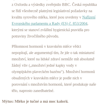
z Oxfordu a výsledky zveřejnilo BBC. Česká republika
se řídí všeobecně platnými legislativní požadavky na
kvalitu syrového mléka, které jsou uvedeny v
Nařízení
Evropského parlamentu a Rady (ES) č. 853/2004
,
kterými se stanoví zvláštní hygienická pravidla pro
potraviny živočišného původu.
Přítomnost hormonů v kravském mléce vědci
nepopírají, ale argumentují tím, že jde o tak miniaturní
množství, které na lidské zdraví nemůže mít absolutně
žádný vliv („množství jedné kapky vody v
olympijském plaveckém bazénu“). Množství hormonů
obsažených v kravském mléce je podle nich v
porovnání s množstvím hormonů, které produkuje naše
tělo, naprosto zanedbatelné.
Mýtus: Mléko je tučné a má moc kalorií.