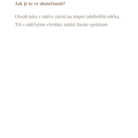
Jak je to ve skutečnosti?
Obsah tuku v mléce závisí na stupni odstředění mléka.
Trh s mléčnými výrobky nabízí široké spektrum
produktů s různým obsahem tuku. V případě
konzumního mléka bylo v ČR v roce 2009
spotřebováno pouze 13,5% tučného mléka, nejvíce
zastoupené bylo mléko polotučné (80%) a kromě toho
se prodalo ještě 6,5% mléka nízkotučného s obsahem
nejvýše 0,5 % tuku. Navíc je potřeba zdůraznit, že
energetický obsah sklenice polotučného mléka
odpovídá energetickému obsahu poloviny jablka (zdroj:
Fórum zdravé výživy, nutriční terapeutka Tamara
Starnovská).
Mýtus: Mléko z obchodu je ředěné vodou.
Jak je to ve skutečnosti?