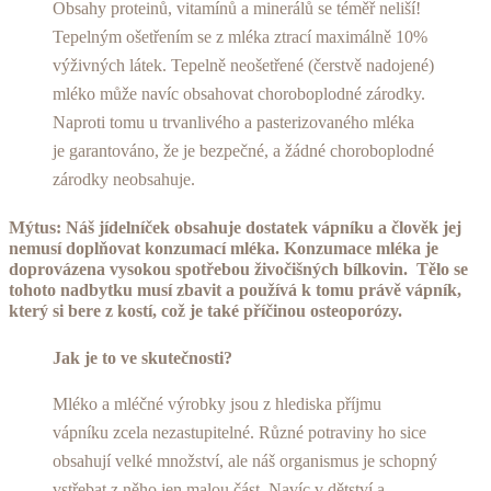
Obsahy proteinů, vitamínů a minerálů se téměř neliší!
Tepelným ošetřením se z mléka ztrací maximálně 10%
výživných látek. Tepelně neošetřené (čerstvě nadojené)
mléko může navíc obsahovat choroboplodné zárodky.
Naproti tomu u trvanlivého a pasterizovaného mléka
je garantováno, že je bezpečné, a žádné choroboplodné
zárodky neobsahuje.
Mýtus: Náš jídelníček obsahuje dostatek vápníku a člověk jej
nemusí doplňovat konzumací mléka. Konzumace mléka je
doprovázena vysokou spotřebou živočišných bílkovin. Tělo se
tohoto nadbytku musí zbavit a používá k tomu právě vápník,
který si bere z kostí, což je také příčinou osteoporózy.
Jak je to ve skutečnosti?
Mléko a mléčné výrobky jsou z hlediska příjmu
vápníku zcela nezastupitelné. Různé potraviny ho sice
obsahují velké množství, ale náš organismus je schopný
vstřebat z něho jen malou část. Navíc v dětství a