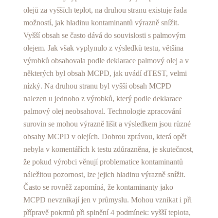
olejů za vyšších teplot, na druhou stranu existuje řada
možností, jak hladinu kontaminantů výrazně snížit.
Vyšší obsah se často dává do souvislosti s palmovým
olejem. Jak však vyplynulo z výsledků testu, většina
výrobků obsahovala podle deklarace palmový olej a v
některých byl obsah MCPD, jak uvádí dTEST, velmi
nízký. Na druhou stranu byl vyšší obsah MCPD
nalezen u jednoho z výrobků, který podle deklarace
palmový olej neobsahoval. Technologie zpracování
surovin se mohou výrazně lišit a výsledkem jsou různé
obsahy MCPD v olejích. Dobrou zprávou, která opět
nebyla v komentářích k testu zdůrazněna, je skutečnost,
že pokud výrobci věnují problematice kontaminantů
náležitou pozornost, lze jejich hladinu výrazně snížit.
Často se rovněž zapomíná, že kontaminanty jako
MCPD nevznikají jen v průmyslu. Mohou vznikat i při
přípravě pokrmů při splnění 4 podmínek: vyšší teplota,