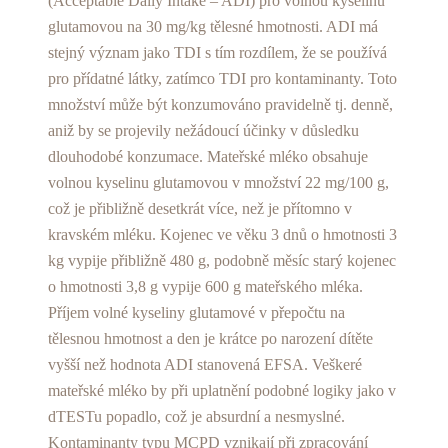
(Acceptable Daily Intake – ADI) pro volnou kyselinu
glutamovou na 30 mg/kg tělesné hmotnosti. ADI má
stejný význam jako TDI s tím rozdílem, že se používá
pro přídatné látky, zatímco TDI pro kontaminanty. Toto
množství může být konzumováno pravidelně tj. denně,
aniž by se projevily nežádoucí účinky v důsledku
dlouhodobé konzumace. Mateřské mléko obsahuje
volnou kyselinu glutamovou v množství 22 mg/100 g,
což je přibližně desetkrát více, než je přítomno v
kravském mléku. Kojenec ve věku 3 dnů o hmotnosti 3
kg vypije přibližně 480 g, podobně měsíc starý kojenec
o hmotnosti 3,8 g vypije 600 g mateřského mléka.
Příjem volné kyseliny glutamové v přepočtu na
tělesnou hmotnost a den je krátce po narození dítěte
vyšší než hodnota ADI stanovená EFSA. Veškeré
mateřské mléko by při uplatnění podobné logiky jako v
dTESTu popadlo, což je absurdní a nesmyslné.
Kontaminanty typu MCPD vznikají při zpracování