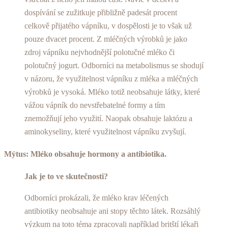
dospívání se zužitkuje přibližně padesát procent
celkově přijatého vápníku, v dospělosti je to však už
pouze dvacet procent. Z mléčných výrobků je jako
zdroj vápníku nejvhodnější polotučné mléko či
polotučný jogurt. Odborníci na metabolismus se shodují
v názoru, že využitelnost vápníku z mléka a mléčných
výrobků je vysoká. Mléko totiž neobsahuje látky, které
vážou vápník do nevstřebatelné formy a tím
znemožňují jeho využití. Naopak obsahuje laktózu a
aminokyseliny, které využitelnost vápníku zvyšují.
Mýtus: Mléko obsahuje hormony a antibiotika.
Jak je to ve skutečnosti?
Odborníci prokázali, že mléko krav léčených
antibiotiky neobsahuje ani stopy těchto látek. Rozsáhlý
výzkum na toto téma zpracovali například britští lékaři