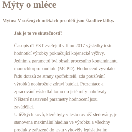
Mýty o mléce
Mýtus: V sušených mlékách pro děti jsou škodlivé látky.
Jak je to ve skutečnosti?
Časopis dTEST zveřejnil v říjnu 2017 výsledky testu
hodnotící výrobky pokračující kojenecké výživy.
Jedním z parametrů byl obsah procesního kontaminantu
monochlorpropandiolu (MCPD). Hodnocení vyvolalo
řadu dotazů ze strany spotřebitelů, zda používání
výrobků neohrožuje zdraví batolat. Prezentace a
zpracování výsledků tomu do jisté míry nahrávaly.
Některé nastavené parametry hodnocení jsou
zavádějící.
U těžkých kovů, které byly v testu rovněž sledovány, je
stanovena maximální hladina ve výrobku a všechny
produkty zařazené do testu vyhověly legislativním