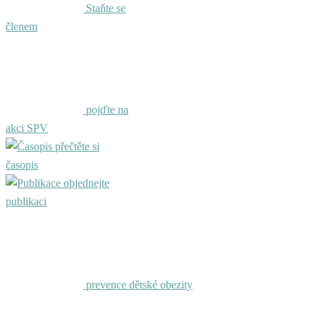
Staňte se
členem
pojďte na
akci SPV
přečtěte si
časopis
objednejte
publikaci
prevence dětské obezity