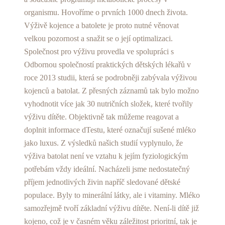
organismu. Hovoříme o prvních 1000 dnech života.
Výživě kojence a batolete je proto nutné věnovat
velkou pozornost a snažit se o její optimalizaci.
Společnost pro výživu provedla ve spolupráci s
Odbornou společností praktických dětských lékařů v
roce 2013 studii, která se podrobněji zabývala výživou
kojenců a batolat. Z přesných záznamů tak bylo možno
vyhodnotit více jak 30 nutričních složek, které tvořily
výživu dítěte. Objektivně tak můžeme reagovat a
doplnit informace dTestu, které označují sušené mléko
jako luxus. Z výsledků našich studií vyplynulo, že
výživa batolat není ve vztahu k jejím fyziologickým
potřebám vždy ideální. Nacházeli jsme nedostatečný
příjem jednotlivých živin napříč sledované dětské
populace. Byly to minerální látky, ale i vitaminy. Mléko
samozřejmě tvoří základní výživu dítěte. Není-li dítě již
kojeno, což je v časném věku záležitost prioritní, tak je