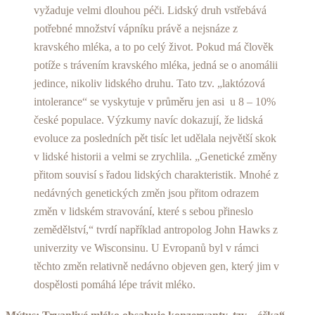
vyžaduje velmi dlouhou péči. Lidský druh vstřebává
potřebné množství vápníku právě a nejsnáze z
kravského mléka, a to po celý život. Pokud má člověk
potíže s trávením kravského mléka, jedná se o anomálii
jedince, nikoliv lidského druhu. Tato tzv. „laktózová
intolerance“ se vyskytuje v průměru jen asi u 8 – 10%
české populace. Výzkumy navíc dokazují, že lidská
evoluce za posledních pět tisíc let udělala největší skok
v lidské historii a velmi se zrychlila. „Genetické změny
přitom souvisí s řadou lidských charakteristik. Mnohé z
nedávných genetických změn jsou přitom odrazem
změn v lidském stravování, které s sebou přineslo
zemědělství,“ tvrdí například antropolog John Hawks z
univerzity ve Wisconsinu. U Evropanů byl v rámci
těchto změn relativně nedávno objeven gen, který jim v
dospělosti pomáhá lépe trávit mléko.