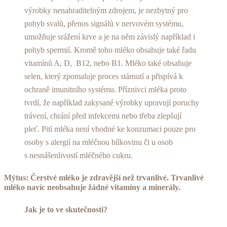
výrobky nenahraditelným zdrojem, je nezbytný pro
pohyb svalů, přenos signálů v nervovém systému,
umožňuje srážení krve a je na něm závislý například i
pohyb spermií. Kromě toho mléko obsahuje také řadu
vitamínů A, D, B12, nebo B1. Mléko také obsahuje
selen, který zpomaluje proces stárnutí a přispívá k
ochraně imunitního systému. Příznivci mléka proto
tvrdí, že například zakysané výrobky upravují poruchy
trávení, chrání před infekcemi nebo třeba zlepšují
pleť. Pití mléka není vhodné ke konzumaci pouze pro
osoby s alergií na mléčnou bílkovinu či u osob
s nesnášenlivostí mléčného cukru.
Mýtus: Čerstvé mléko je zdravější než trvanlivé. Trvanlivé
mléko navíc neobsahuje žádné vitamíny a minerály.
Jak je to ve skutečnosti?