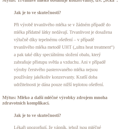
Mýtus: Trvanlivé mléko obsahuje konzervanty, tzv. „éčka“.
Jak je to ve skutečnosti?
Při výrobě trvanlivého mléka se v žádném případě do
mléka přídatné látky nedávají. Trvanlivost je dosažena
výlučně díky tepelnému ošetření – v případě
trvanlivého mléka metodě UHT („ultra heat treatment“)
a pak také díky speciálnímu složení obalu, který
zabraňuje přístupu světla a vzduchu. Ani v případě
výroby čerstvého pasterovaného mléka nejsou
používány jakékoliv konzervanty. Kratší doba
udržitelnosti je dána pouze nižší teplotou ošetření.
Mýtus: Mléko a další mléčné výrobky zdrojem mnoha
zdravotních komplikací.
Jak je to ve skutečnosti?
Lékaři upozorňují, že vápník, jehož jsou mléčné