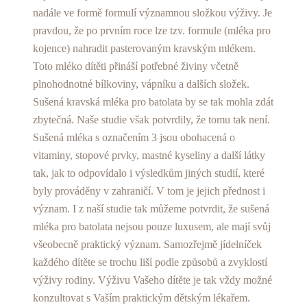
nadále ve formě formulí významnou složkou výživy. Je
pravdou, že po prvním roce lze tzv. formule (mléka pro
kojence) nahradit pasterovaným kravským mlékem.
Toto mléko dítěti přináší potřebné živiny včetně
plnohodnotné bílkoviny, vápníku a dalších složek.
Sušená kravská mléka pro batolata by se tak mohla zdát
zbytečná. Naše studie však potvrdily, že tomu tak není.
Sušená mléka s označením 3 jsou obohacená o
vitaminy, stopové prvky, mastné kyseliny a další látky
tak, jak to odpovídalo i výsledkům jiných studií, které
byly prováděny v zahraničí. V tom je jejich přednost i
význam. I z naší studie tak můžeme potvrdit, že sušená
mléka pro batolata nejsou pouze luxusem, ale mají svůj
všeobecně praktický význam. Samozřejmě jídelníček
každého dítěte se trochu liší podle způsobů a zvyklostí
výživy rodiny. Výživu Vašeho dítěte je tak vždy možné
konzultovat s Vaším praktickým dětským lékařem.