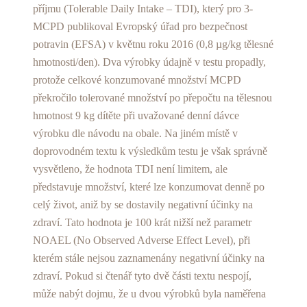
příjmu (Tolerable Daily Intake – TDI), který pro 3-
MCPD publikoval Evropský úřad pro bezpečnost
potravin (EFSA) v květnu roku 2016 (0,8 µg/kg tělesné
hmotnosti/den). Dva výrobky údajně v testu propadly,
protože celkové konzumované množství MCPD
překročilo tolerované množství po přepočtu na tělesnou
hmotnost 9 kg dítěte při uvažované denní dávce
výrobku dle návodu na obale. Na jiném místě v
doprovodném textu k výsledkům testu je však správně
vysvětleno, že hodnota TDI není limitem, ale
představuje množství, které lze konzumovat denně po
celý život, aniž by se dostavily negativní účinky na
zdraví. Tato hodnota je 100 krát nižší než parametr
NOAEL (No Observed Adverse Effect Level), při
kterém stále nejsou zaznamenány negativní účinky na
zdraví. Pokud si čtenář tyto dvě části textu nespojí,
může nabýt dojmu, že u dvou výrobků byla naměřena