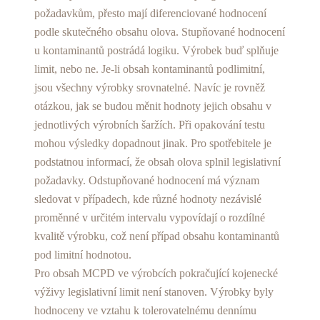
požadavkům, přesto mají diferenciované hodnocení
podle skutečného obsahu olova. Stupňované hodnocení
u kontaminantů postrádá logiku. Výrobek buď splňuje
limit, nebo ne. Je-li obsah kontaminantů podlimitní,
jsou všechny výrobky srovnatelné. Navíc je rovněž
otázkou, jak se budou měnit hodnoty jejich obsahu v
jednotlivých výrobních šaržích. Při opakování testu
mohou výsledky dopadnout jinak. Pro spotřebitele je
podstatnou informací, že obsah olova splnil legislativní
požadavky. Odstupňované hodnocení má význam
sledovat v případech, kde různé hodnoty nezávislé
proměnné v určitém intervalu vypovídají o rozdílné
kvalitě výrobku, což není případ obsahu kontaminantů
pod limitní hodnotou.
Pro obsah MCPD ve výrobcích pokračující kojenecké
výživy legislativní limit není stanoven. Výrobky byly
hodnoceny ve vztahu k tolerovatelnému dennímu