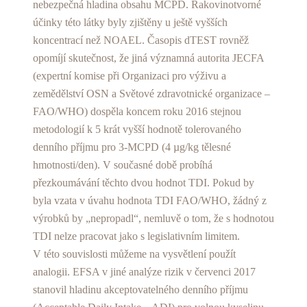
nebezpečná hladina obsahu MCPD. Rakovinotvorné
účinky této látky byly zjištěny u ještě vyšších
koncentrací než NOAEL. Časopis dTEST rovněž
opomíjí skutečnost, že jiná významná autorita JECFA
(expertní komise při Organizaci pro výživu a
zemědělství OSN a Světové zdravotnické organizace –
FAO/WHO) dospěla koncem roku 2016 stejnou
metodologií k 5 krát vyšší hodnotě tolerovaného
denního příjmu pro 3-MCPD (4 µg/kg tělesné
hmotnosti/den). V současné době probíhá
přezkoumávání těchto dvou hodnot TDI. Pokud by
byla vzata v úvahu hodnota TDI FAO/WHO, žádný z
výrobků by „nepropadl“, nemluvě o tom, že s hodnotou
TDI nelze pracovat jako s legislativním limitem.
V této souvislosti můžeme na vysvětlení použít
analogii. EFSA v jiné analýze rizik v červenci 2017
stanovil hladinu akceptovatelného denního příjmu