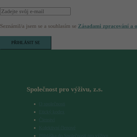
Seznámil/a jsem se a souhlasím se
Zásadami zpracování a 
PŘIHLÁSIT SE
Společnost pro výživu, z.s.
O společnosti
Etický kodex
Členství
Kolektivní členové
Přihláška do Společnosti pro výživu