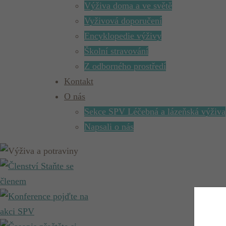
Výživa doma a ve světě
Vyživová doporučení
Encyklopedie výživy
Školní stravování
Z odborného prostředí
Kontakt
O nás
Sekce SPV Léčebná a lázeňská výživa
Napsali o nás
Staňte se
členem
pojďte na
akci SPV