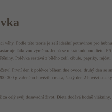
évka
ci váhy. Podle této teorie je zelí ideální potravinou pro hubn
astartuje látkovou výměnu. Jedná se o krátkodobou dietu. Při t
těniny. Polévka sestává z bílého zelí, cibule, papriky, rajčat,
žství. První den k polévce během dne ovoce, druhý den se smí
200-300 g vařeného hovězího masa, šestý den 2 hovězí steaky
ež za celý svůj dosavadní život. Dieta dodává hodně vlákniny,