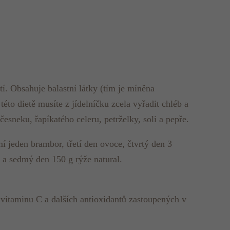
utí. Obsahuje balastní látky (tím je míněna
éto dietě musíte z jídelníčku zcela vyřadit chléb a
 česneku, řapíkatého celeru, petrželky, soli a pepře.
 jeden brambor, třetí den ovoce, čtvrtý den 3
 a sedmý den 150 g rýže natural.
 vitaminu C a dalších antioxidantů zastoupených v