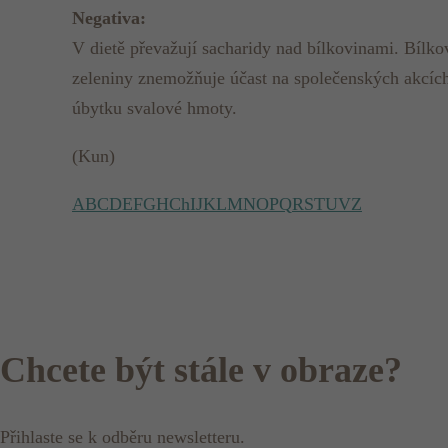
Negativa:
V dietě převažují sacharidy nad bílkovinami. Bíl
zeleniny znemožňuje účast na společenských akcích.
úbytku svalové hmoty.
(Kun)
A
B
C
D
E
F
G
H
Ch
I
J
K
L
M
N
O
P
Q
R
S
T
U
V
Z
Chcete být stále v obraze?
Přihlaste se k odběru newsletteru.