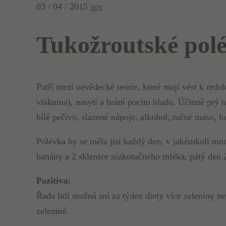
03 / 04 / 2015
spv
Tukožroutské pol
Patří mezi nevědecké teorie, které mají vést k reduk
vláknina), nasytí a brání pocitu hladu. Účinně prý n
bílé pečivo, slazené nápoje, alkohol, tučné maso, luš
Polévka by se měla jíst každý den, v jakémkoli mno
banány a 2 sklenice nízkotučného mléka, pátý den 
Pozitiva:
Řada lidí možná sní za týden diety více zeleniny n
zelenině.