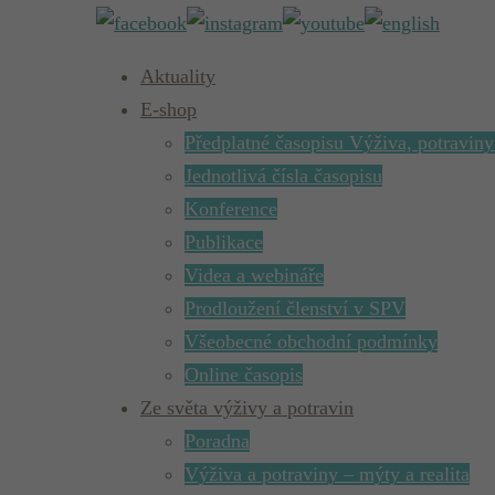
Aktuality
E-shop
Předplatné časopisu Výživa, potraviny
Jednotlivá čísla časopisu
Konference
Publikace
Videa a webináře
Prodloužení členství v SPV
Všeobecné obchodní podmínky
Online časopis
Ze světa výživy a potravin
Poradna
Výživa a potraviny – mýty a realita