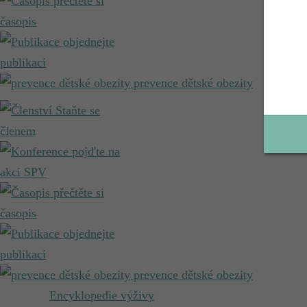
přečtěte si
časopis
objednejte
publikaci
prevence dětské obezity
Staňte se
členem
pojďte na
akci SPV
přečtěte si
časopis
objednejte
publikaci
prevence dětské obezity
Encyklopedie výživy