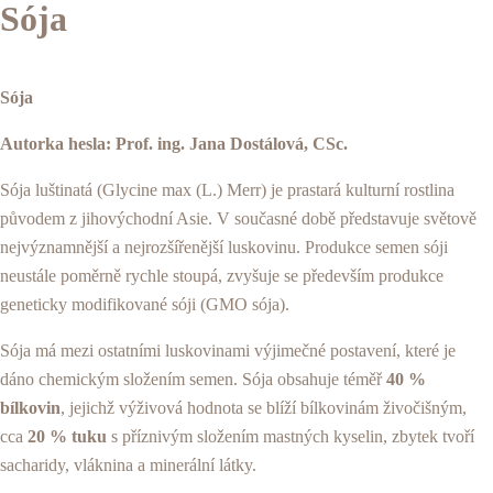
Sója
Sója
Autorka hesla: Prof. ing. Jana Dostálová, CSc.
Sója luštinatá (Glycine max (L.) Merr) je prastará kulturní rostlina
původem z jihovýchodní Asie. V současné době představuje světově
nejvýznamnější a nejrozšířenější luskovinu. Produkce semen sóji
neustále poměrně rychle stoupá, zvyšuje se především produkce
geneticky modifikované sóji (GMO sója).
Sója má mezi ostatními luskovinami výjimečné postavení, které je
dáno chemickým složením semen. Sója obsahuje téměř
40 %
bílkovin
, jejichž výživová hodnota se blíží bílkovinám živočišným,
cca
20 % tuku
s příznivým složením mastných kyselin, zbytek tvoří
sacharidy, vláknina a minerální látky.