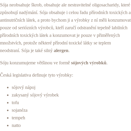
Sója neobsahuje škrob, obsahuje ale nestravitelné oligosacharidy, které
způsobují nadýmání. Sója obsahuje i celou řadu přírodních toxických a
antinutričních látek, a proto bychom ji a výrobky z ní měli konzumovat
pouze od seriózních výrobců, kteří zaručí odstranění tepelně labilních
přírodních toxických látek a konzumovat je pouze v přiměřených
množstvích, protože některé přírodní toxické látky se teplem
neodstraní. Sója je také silný
alergen
.
Sóju konzumujeme většinou ve formě
sójových výrobků
.
Česká legislativa definuje tyto výrobky:
sójový nápoj
zakysaný sójový výrobek
tofu
sojanéza
tempeh
natto