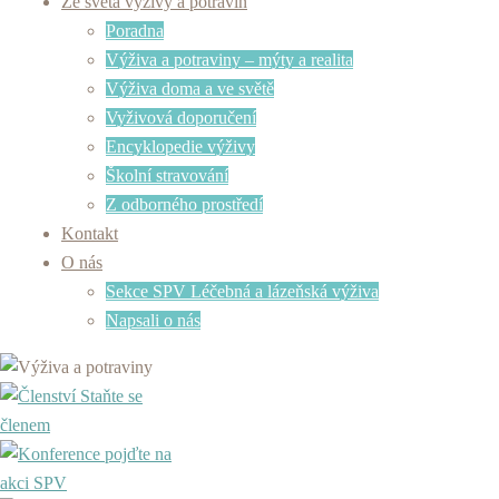
Ze světa výživy a potravin
Poradna
Výživa a potraviny – mýty a realita
Výživa doma a ve světě
Vyživová doporučení
Encyklopedie výživy
Školní stravování
Z odborného prostředí
Kontakt
O nás
Sekce SPV Léčebná a lázeňská výživa
Napsali o nás
Staňte se
členem
pojďte na
akci SPV