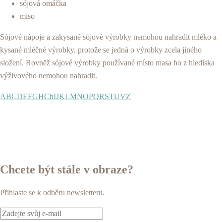
sójová omáčka
miso
Sójové nápoje a zakysané sójové výrobky nemohou nahradit mléko a
kysané mléčné výrobky, protože se jedná o výrobky zcela jiného
složení. Rovněž sójové výrobky používané místo masa ho z hlediska
výživového nemohou nahradit.
A
B
C
D
E
F
G
H
Ch
I
J
K
L
M
N
O
P
Q
R
S
T
U
V
Z
Chcete být stále v obraze?
Přihlaste se k odběru newsletteru.