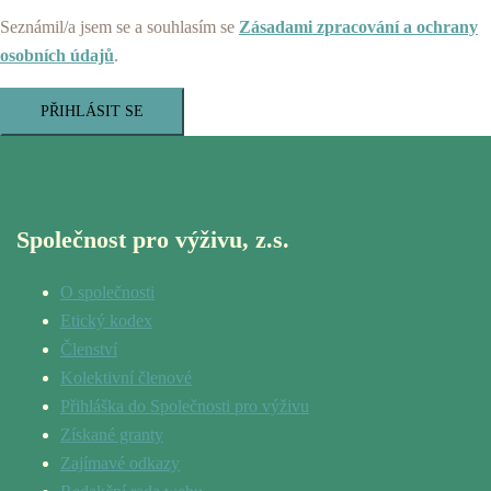
Seznámil/a jsem se a souhlasím se
Zásadami zpracování a ochrany
osobních údajů
.
PŘIHLÁSIT SE
Společnost pro výživu, z.s.
O společnosti
Etický kodex
Členství
Kolektivní členové
Přihláška do Společnosti pro výživu
Získané granty
Zajímavé odkazy