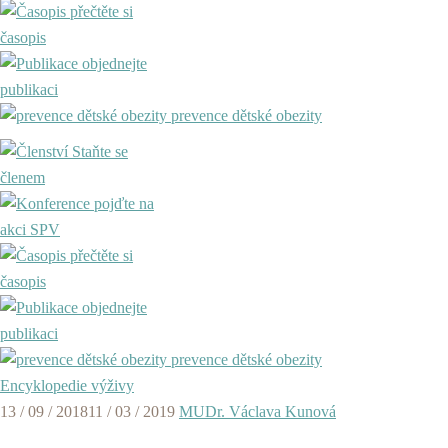
přečtěte si
časopis
objednejte
publikaci
prevence dětské obezity
Staňte se
členem
pojďte na
akci SPV
přečtěte si
časopis
objednejte
publikaci
prevence dětské obezity
Encyklopedie výživy
13 / 09 / 2018
11 / 03 / 2019
MUDr. Václava Kunová