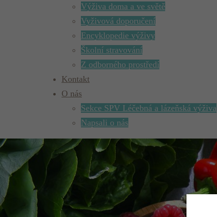
Výživa doma a ve světě
Vyživová doporučení
Encyklopedie výživy
Školní stravování
Z odborného prostředí
Kontakt
O nás
Sekce SPV Léčebná a lázeňská výživa
Napsali o nás