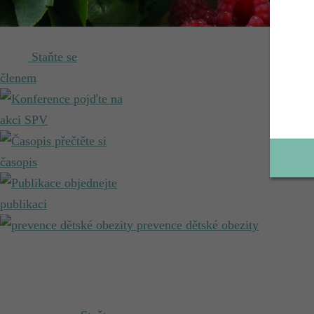
Staňte se
členem
pojďte na
akci SPV
přečtěte si
časopis
objednejte
publikaci
prevence dětské obezity