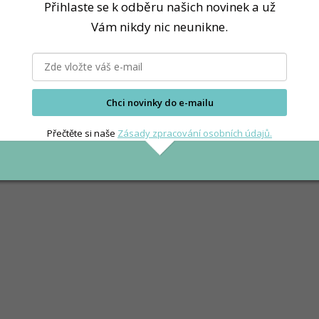
Přihlaste se k odběru našich novinek a už
Vám nikdy nic neunikne.
Chci novinky do e-mailu
Přečtěte si naše
Zásady zpracování osobních údajů.