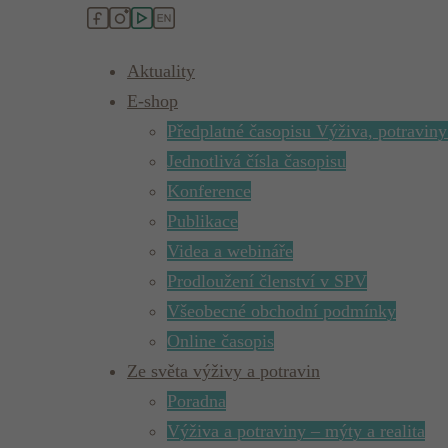
Aktuality
E-shop
Předplatné časopisu Výživa, potraviny
Jednotlivá čísla časopisu
Konference
Publikace
Videa a webináře
Prodloužení členství v SPV
Všeobecné obchodní podmínky
Online časopis
Ze světa výživy a potravin
Poradna
Výživa a potraviny – mýty a realita