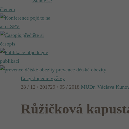
Staňte se
členem
pojďte na
akci SPV
přečtěte si
časopis
objednejte
publikaci
prevence dětské obezity
Encyklopedie výživy
28 / 12 / 2017
29 / 05 / 2018
MUDr. Václava Kuno
Růžičková kapust