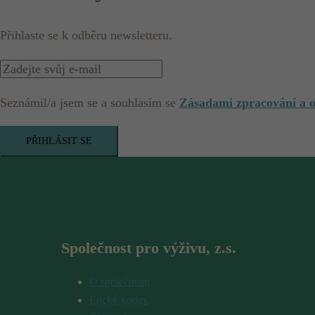
Přihlaste se k odběru newsletteru.
Seznámil/a jsem se a souhlasím se
Zásadami zpracování a 
PŘIHLÁSIT SE
Společnost pro výživu, z.s.
O společnosti
Etický kodex