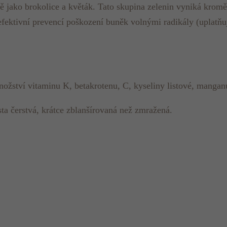
ně jako brokolice a květák. Tato skupina zelenin vyniká kromě
fektivní prevencí poškození buněk volnými radikály (uplatňu
žství vitaminu K, betakrotenu, C, kyseliny listové, manganu
ta čerstvá, krátce zblanšírovaná než zmražená.