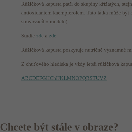
Růžičková kapusta patří do skupiny křížatých, stej
antioxidantem kaempferolem. Tato látka může být e
stravovacího modelu).
Studie
zde
a
zde
Růžičková kapusta poskytuje nutričně významné mno
Z chuťového hlediska je vždy lepší růžičková kapus
A
B
C
D
E
F
G
H
Ch
I
J
K
L
M
N
O
P
Q
R
S
T
U
V
Z
Chcete být stále v obraze?