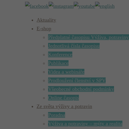
Aktuality
E-shop
Předplatné časopisu Výživa, potraviny
Jednotlivá čísla časopisu
Konference
Publikace
Videa a webináře
Prodloužení členství v SPV
Všeobecné obchodní podmínky
Online časopis
Ze světa výživy a potravin
Poradna
Výživa a potraviny – mýty a realita