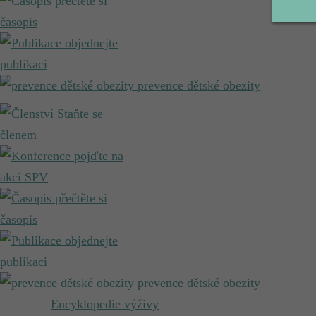
přečtěte si
časopis
objednejte
publikaci
prevence dětské obezity
Staňte se
členem
pojďte na
akci SPV
přečtěte si
časopis
objednejte
publikaci
prevence dětské obezity
Encyklopedie výživy