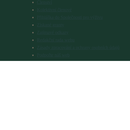
Členství
Kolektivní členové
Přihláška do Společnosti pro výživu
Získané granty
Zajímavé odkazy
Redakční rada webu
Zásady zpracování a ochrany osobních údajů
Podpořte náš web
Časopis Výživa, potraviny a zdraví
O časopisu
Předplatné
Pokyny pro autory
Inzerce
Redakční rada
Zpravodaj pro školní a dietní stravování
Knihovna časopisu