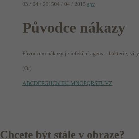
03 / 04 / 2015
04 / 04 / 2015
spv
Původce nákazy
Původcem nákazy je infekční agens – bakterie, viry
(Ot)
A
B
C
D
E
F
G
H
Ch
I
J
K
L
M
N
O
P
Q
R
S
T
U
V
Z
Chcete být stále v obraze?