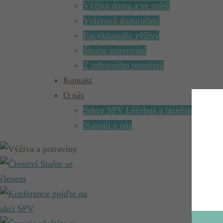
Výživa doma a ve světě
Vyživová doporučení
Encyklopedie výživy
Školní stravování
Z odborného prostředí
Kontakt
O nás
Sekce SPV Léčebná a lázeňská výživa
Napsali o nás
Staňte se
členem
pojďte na
akci SPV