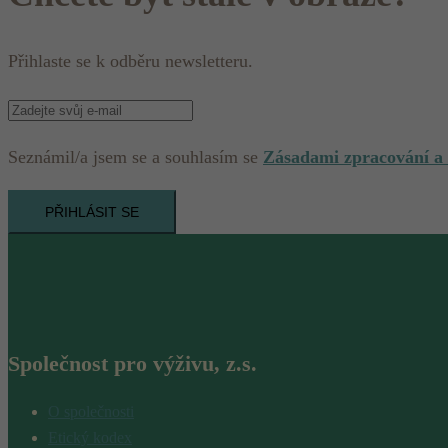
Přihlaste se k odběru newsletteru.
Seznámil/a jsem se a souhlasím se
Zásadami zpracování a
PŘIHLÁSIT SE
Společnost pro výživu, z.s.
O společnosti
Etický kodex