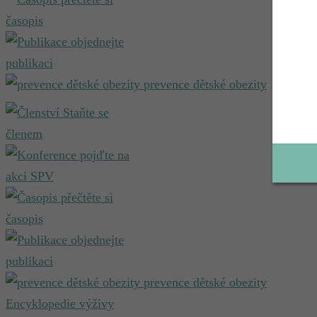
časopis
objednejte
publikaci
prevence dětské obezity
Staňte se
členem
pojďte na
akci SPV
přečtěte si
časopis
objednejte
publikaci
prevence dětské obezity
Encyklopedie výživy