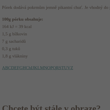
Pórek dodává pokrmům jemně pikantní chuť. Je vhodný do p
100g pórku obsahuje:
164 kJ = 39 kcal
1,5 g bílkovin
7 g sacharidů
0,3 g tuků
1,8 g vlákniny
A
B
C
D
E
F
G
H
Ch
I
J
K
L
M
N
O
P
Q
R
S
T
U
V
Z
Chcete být stále v obraze?