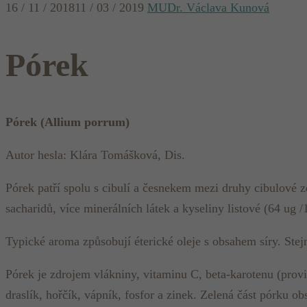
16 / 11 / 2018
11 / 03 / 2019
MUDr. Václava Kunová
Pórek
Pórek (Allium porrum)
Autor hesla: Klára Tomášková, Dis.
Pórek patří spolu s cibulí a česnekem mezi druhy cibulové z
sacharidů, více minerálních látek a kyseliny listové (64 ug /
Typické aroma způsobují éterické oleje s obsahem síry. Stejn
Pórek je zdrojem vlákniny, vitaminu C, beta-karotenu (provit
draslík, hořčík, vápník, fosfor a zinek. Zelená část pórku ob