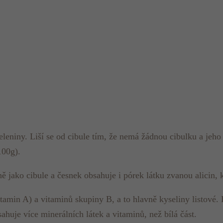
eleniny. Liší se od cibule tím, že nemá žádnou cibulku a jeho
100g).
ě jako cibule a česnek obsahuje i pórek látku zvanou alicin, k
amin A) a vitaminů skupiny B, a to hlavně kyseliny listové. D
sahuje více minerálních látek a vitaminů, než bílá část.