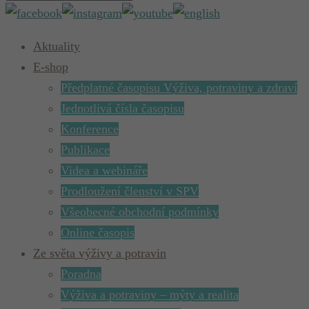
Aktuality
E-shop
Předplatné časopisu Výživa, potraviny a zdraví
Jednotlivá čísla časopisu
Konference
Publikace
Videa a webináře
Prodloužení členství v SPV
Všeobecné obchodní podmínky
Online časopis
Ze světa výživy a potravin
Poradna
Výživa a potraviny – mýty a realita