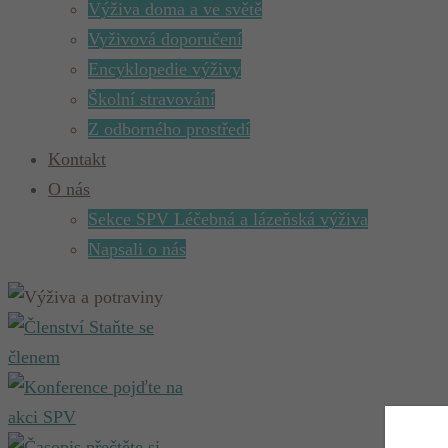
Výživa doma a ve světě
Vyživová doporučení
Encyklopedie výživy
Školní stravování
Z odborného prostředí
Kontakt
O nás
Sekce SPV Léčebná a lázeňská výživa
Napsali o nás
Staňte se
členem
pojďte na
akci SPV
přečtěte si