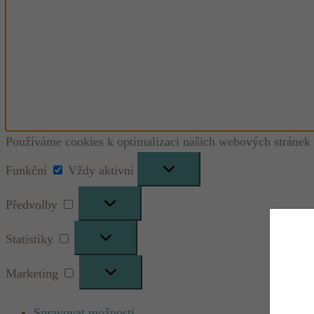
Používáme cookies k optimalizaci našich webových stránek 
Funkční
Funkční
Vždy aktivní
Předvolby
Předvolby
Statistiky
Statistiky
Marketing
Marketing
Spravovat možnosti