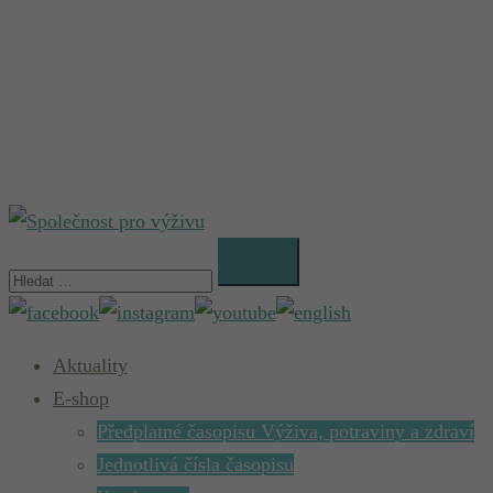
Vyhledávání
Aktuality
E-shop
Předplatné časopisu Výživa, potraviny a zdraví
Jednotlivá čísla časopisu