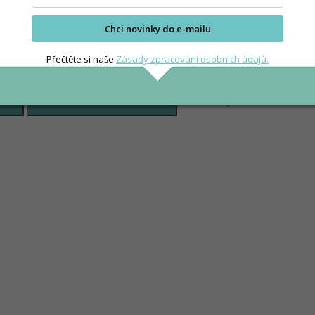
Chci novinky do e-mailu
Přečtěte si naše
Zásady zpracování osobních údajů.
Předvolby
ULOŽIT PŘEDVOLBY