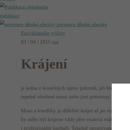
objednejte
publikaci
prevence dětské obezity
Encyklopedie výživy
03 / 04 / 2015
spv
Krájení
je jedna z konečných úprav pokrmů, při které musím
tepelně ošetřené maso nebo jiné potraviny.
Maso a knedlíky je důležité krájet až po vychladn
by mělo být krájeno vždy přes svalová vlákna, před
i profesionální kuchaři. Tepelně opracované a nak