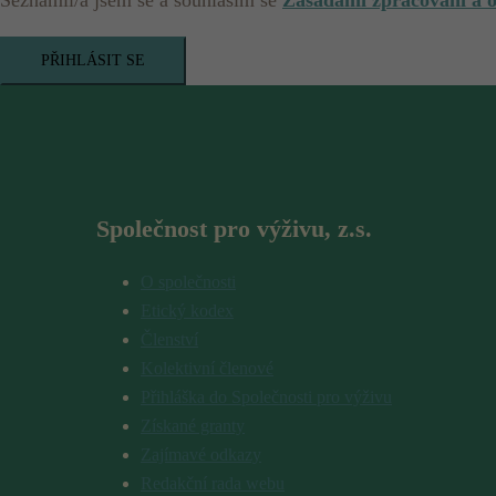
PŘIHLÁSIT SE
Společnost pro výživu, z.s.
O společnosti
Etický kodex
Členství
Kolektivní členové
Přihláška do Společnosti pro výživu
Získané granty
Zajímavé odkazy
Redakční rada webu