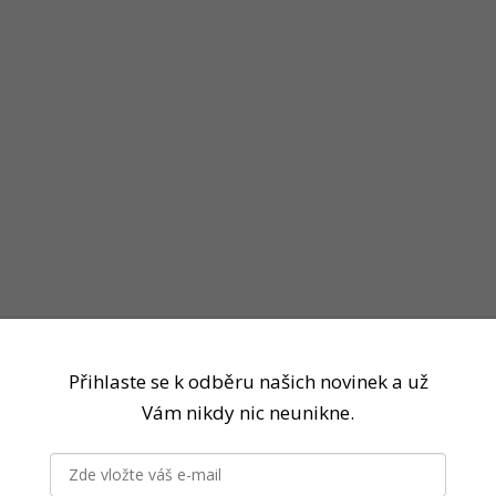
e také dodržovat určitá pravidla. Především se nikdy nesmí n
Přihlaste se k odběru našich novinek a už
Vám nikdy nic neunikne.
utí a to na zaručeně čistých pracovních plochách nebo k tom
evším z důvodů pohodlného krájení konzumentem na talíři (zvl
rájené součásti pokrmů do výdeje chráníme před kontaminací 