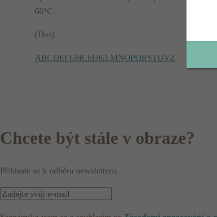
60°C.
(Dos)
A
B
C
D
E
F
G
H
Ch
I
J
K
L
M
N
O
P
Q
R
S
T
U
V
Z
Chcete být stále v obraze?
Přihlaste se k odběru newsletteru.
Seznámil/a jsem se a souhlasím se
Zásadami zpracování a 