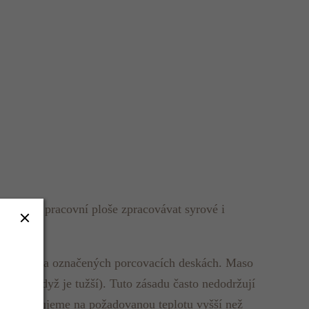
a stejné pracovní ploše zpracovávat syrové i
u určených a označených porcovacích deskách. Maso
áště, když je tužší). Tuto zásadu často nedodržují
a regenerujeme na požadovanou teplotu vyšší než