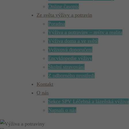
Online časopis
Ze světa výživy a potravin
Poradna
Výživa a potraviny – mýty a realita
Výživa doma a ve světě
Vyživová doporučení
Encyklopedie výživy
Školní stravování
Z odborného prostředí
Kontakt
O nás
Sekce SPV Léčebná a lázeňská výživa
Napsali o nás