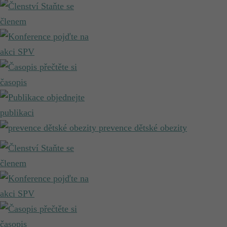
Staňte se
členem
pojďte na
akci SPV
přečtěte si
časopis
objednejte
publikaci
prevence dětské obezity
Staňte se
členem
pojďte na
akci SPV
přečtěte si
časopis