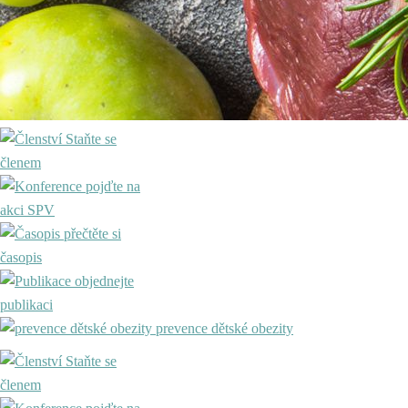
Staňte se
členem
pojďte na
akci SPV
přečtěte si
časopis
objednejte
publikaci
prevence dětské obezity
Staňte se
členem