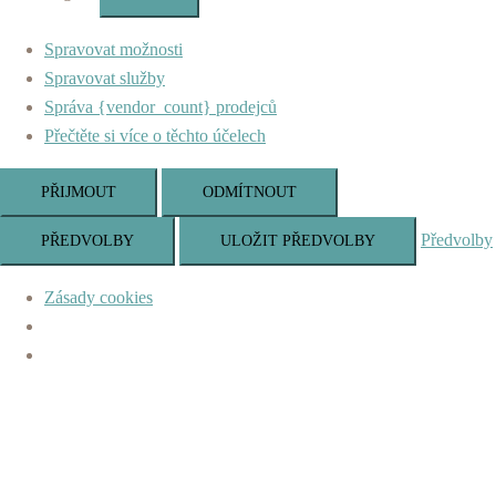
Marketing
Spravovat možnosti
Spravovat služby
Správa {vendor_count} prodejců
Přečtěte si více o těchto účelech
PŘIJMOUT
ODMÍTNOUT
Předvolby
PŘEDVOLBY
ULOŽIT PŘEDVOLBY
Zásady cookies
Skip
to
content