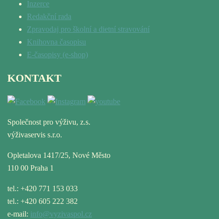
Inzerce
Redakční rada
Zpravodaj pro školní a dietní stravování
Knihovna časopisu
E-časopisy (e-shop)
KONTAKT
Společnost pro výživu, z.s.
výživaservis s.r.o.
Opletalova 1417/25, Nové Město
110 00 Praha 1
tel.: +420 771 153 033
tel.: +420 605 222 382
e-mail:
info@vyzivaspol.cz