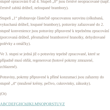
stupně opracování 0 až 4. Stupeň „0“ jsou čerstvé neopracované (např.
čerstvě zabitá drůbež, neloupané brambory).
Stupeň „1“ představuje částečně opracovanou surovinu (oškubaná,
vykuchaná drůbež, loupané brambory), potraviny zařazované do 2.
stupně konvenience jsou potraviny připravené k tepelnému zpracování
(porcovaná drůbež, přesmažené bramborové hranolky, dehydrované
polévky a omáčky).
Ve 3. stupni se jedná již o potraviny tepelně zpracované, které se
případně musí ohřát, regenerovat (hotové pokrmy zmrazené,
zchlazené).
Potraviny, pokrmy připravené k přímé konzumaci jsou zařazeny do
stupně „4“ (mražené krémy, pečivo, cukrovinky, zákusky).
(Ot)
A
B
C
D
E
F
G
H
Ch
I
J
K
L
M
N
O
P
Q
R
S
T
U
V
Z