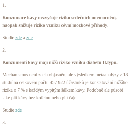
1.
Konzumace kávy nezvyšuje riziko srdečních onemocnění,
naopak snižuje riziko vzniku cévní mozkové příhody
.
Studie
zde
a
zde
2.
Konzumenti kávy mají nižší riziko vzniku diabetu II.typu.
Mechanismus není zcela objasněn, ale výsledkem metaanalýzy z 18
studií na celkovém počtu 457 922 účastníků je konstatování nižšího
rizika o 7 % s každým vypitým šálkem kávy. Podobně ale působí
také pití kávy bez kofeinu nebo pití čaje.
Studie
zde
3.