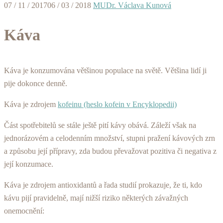
07 / 11 / 2017
06 / 03 / 2018
MUDr. Václava Kunová
Káva
Káva je konzumována většinou populace na světě. Většina lidí ji
pije dokonce denně.
Káva je zdrojem
kofeinu (heslo kofein v Encyklopedii)
Část spotřebitelů se stále ještě pití kávy obává. Záleží však na
jednorázovém a celodenním množství, stupni pražení kávových zrn
a způsobu její přípravy, zda budou převažovat pozitiva či negativa z
její konzumace.
Káva je zdrojem antioxidantů a řada studií prokazuje, že ti, kdo
kávu pijí pravidelně, mají nižší riziko některých závažných
onemocnění: