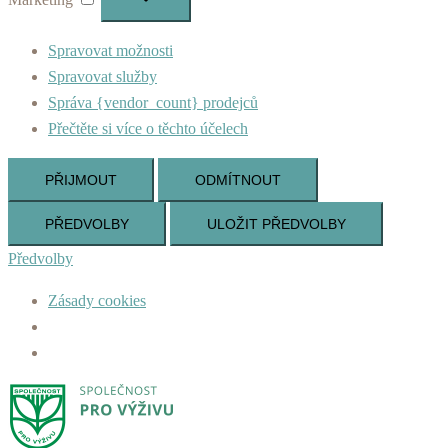
Spravovat možnosti
Spravovat služby
Správa {vendor_count} prodejců
Přečtěte si více o těchto účelech
PŘIJMOUT
ODMÍTNOUT
PŘEDVOLBY
ULOŽIT PŘEDVOLBY
Předvolby
Zásady cookies
Skip
to
content