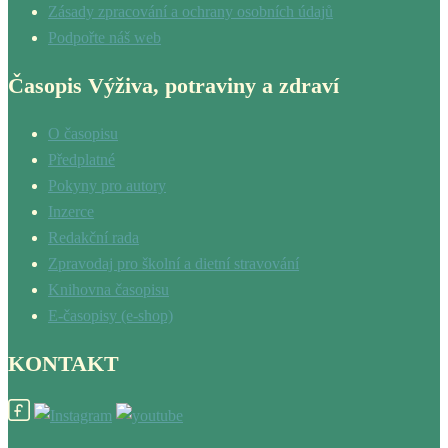
Zásady zpracování a ochrany osobních údajů
Podpořte náš web
Časopis Výživa, potraviny a zdraví
O časopisu
Předplatné
Pokyny pro autory
Inzerce
Redakční rada
Zpravodaj pro školní a dietní stravování
Knihovna časopisu
E-časopisy (e-shop)
KONTAKT