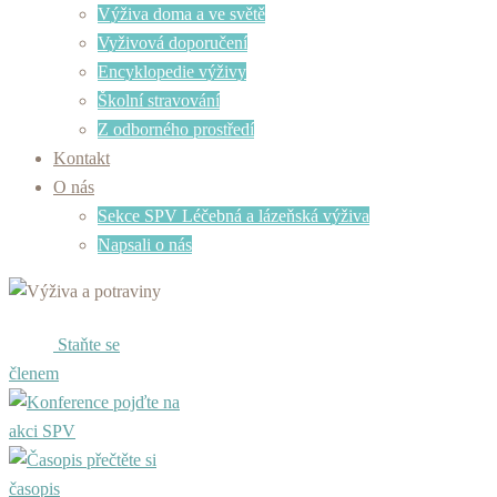
Výživa doma a ve světě
Vyživová doporučení
Encyklopedie výživy
Školní stravování
Z odborného prostředí
Kontakt
O nás
Sekce SPV Léčebná a lázeňská výživa
Napsali o nás
Staňte se
členem
pojďte na
akci SPV
přečtěte si
časopis