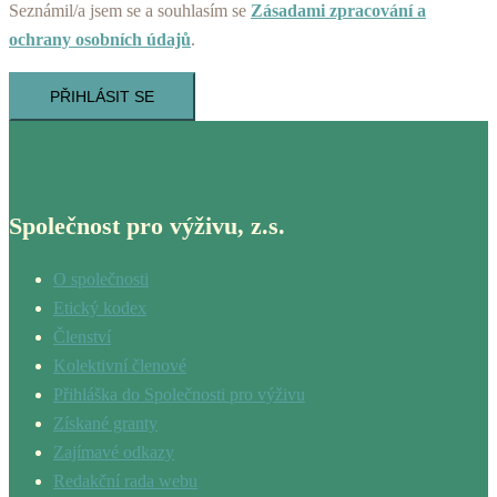
Seznámil/a jsem se a souhlasím se
Zásadami zpracování a
ochrany osobních údajů
.
PŘIHLÁSIT SE
Společnost pro výživu, z.s.
O společnosti
Etický kodex
Členství
Kolektivní členové
Přihláška do Společnosti pro výživu
Získané granty
Zajímavé odkazy
Redakční rada webu