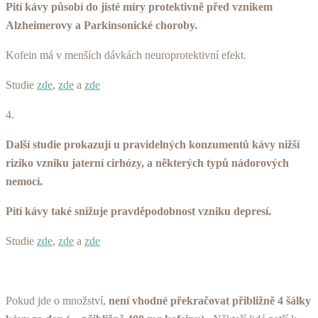
Pití kávy působí do jisté míry protektivně před vznikem
Alzheimerovy a Parkinsonické choroby.
Kofein má v menších dávkách neuroprotektivní efekt.
Studie
zde
,
zde
a
zde
4.
Další studie prokazují u pravidelných konzumentů kávy nižší
riziko vzniku jaterní cirhózy, a některých typů nádorových
nemocí.
Pití kávy také snižuje pravděpodobnost vzniku depresí.
Studie
zde
,
zde
a
zde
Pokud jde o množství,
není vhodné překračovat přibližně 4 šálky