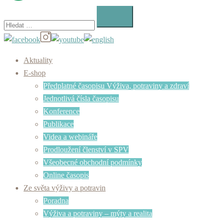
Vyhledávání
Aktuality
E-shop
Předplatné časopisu Výživa, potraviny a zdraví
Jednotlivá čísla časopisu
Konference
Publikace
Videa a webináře
Prodloužení členství v SPV
Všeobecné obchodní podmínky
Online časopis
Ze světa výživy a potravin
Poradna
Výživa a potraviny – mýty a realita