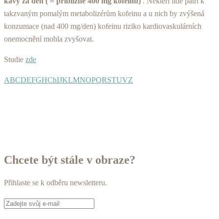
kávy za den ( = přibližně 400 mg kofeinu)
. Někteří lidé patří k
takzvaným pomalým metabolizérům kofeinu a u nich by zvýšená
konzumace (nad 400 mg/den) kofeinu riziko kardiovaskulárních
onemocnění mohla zvyšovat.
Studie
zde
A
B
C
D
E
F
G
H
Ch
I
J
K
L
M
N
O
P
Q
R
S
T
U
V
Z
Chcete být stále v obraze?
Přihlaste se k odběru newsletteru.