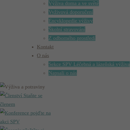
Výživa doma a ve světě
Vyživová doporučení
Encyklopedie výživy
Školní stravování
Z odborného prostředí
Kontakt
O nás
Sekce SPV Léčebná a lázeňská výživa
Napsali o nás
Staňte se
členem
pojďte na
akci SPV