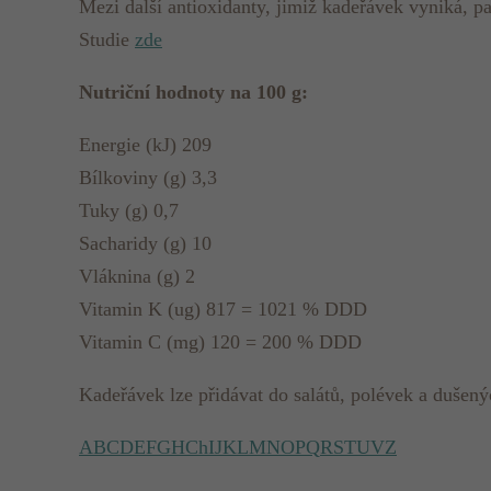
Mezi další antioxidanty, jimiž kadeřávek vyniká, pat
Studie
zde
Nutriční hodnoty na 100 g:
Energie (kJ) 209
Bílkoviny (g) 3,3
Tuky (g) 0,7
Sacharidy (g) 10
Vláknina (g) 2
Vitamin K (ug) 817 = 1021 % DDD
Vitamin C (mg) 120 = 200 % DDD
Kadeřávek lze přidávat do salátů, polévek a dušen
A
B
C
D
E
F
G
H
Ch
I
J
K
L
M
N
O
P
Q
R
S
T
U
V
Z