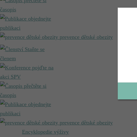
přečtěte si
časopis
objednejte
publikaci
prevence dětské obezity
Staňte se
členem
pojďte na
akci SPV
přečtěte si
časopis
objednejte
publikaci
prevence dětské obezity
Encyklopedie výživy