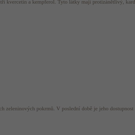
ří kvercetin a kempferol. Tyto látky mají protizánětlivý, kard
ých zeleninových pokrmů. V poslední době je jeho dostupnost