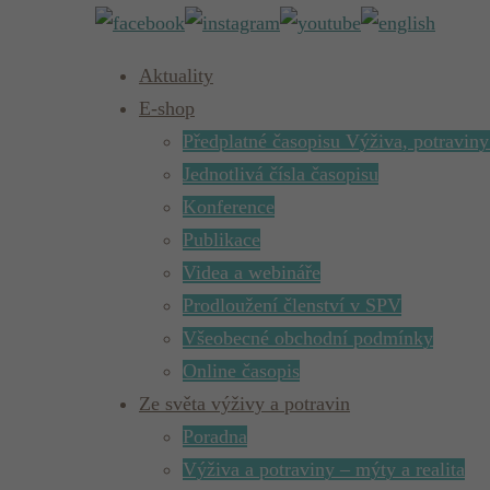
Aktuality
E-shop
Předplatné časopisu Výživa, potraviny
Jednotlivá čísla časopisu
Konference
Publikace
Videa a webináře
Prodloužení členství v SPV
Všeobecné obchodní podmínky
Online časopis
Ze světa výživy a potravin
Poradna
Výživa a potraviny – mýty a realita