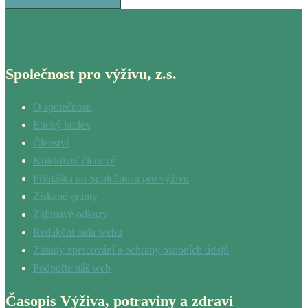
Společnost pro výživu, z.s.
O společnosti
Etický kodex
Členství
Kolektivní členové
Přihláška do Společnosti pro výživu
Získané granty
Zajímavé odkazy
Redakční rada webu
Zásady zpracování a ochrany osobních údajů
Podpořte náš web
Časopis Výživa, potraviny a zdraví