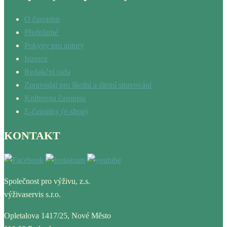
O časopisu
Předplatné
Pokyny pro autory
Inzerce
Redakční rada
Zpravodaj pro školní a dietní stravování
Knihovna časopisu
E-časopisy (e-shop)
KONTAKT
Společnost pro výživu, z.s.
výživaservis s.r.o.
Opletalova 1417/25, Nové Město