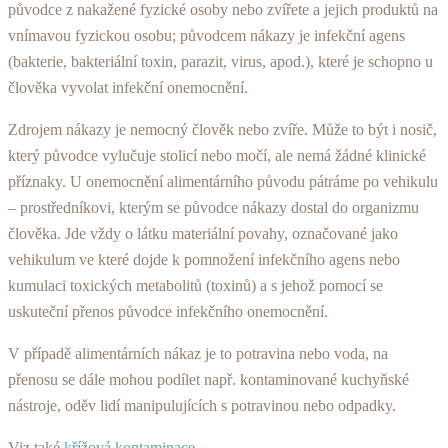
původce z nakažené fyzické osoby nebo zvířete a jejich produktů na
vnímavou fyzickou osobu; původcem nákazy je infekční agens
(bakterie, bakteriální toxin, parazit, virus, apod.), které je schopno u
člověka vyvolat infekční onemocnění.
Zdrojem nákazy je nemocný člověk nebo zvíře. Může to být i nosič,
který původce vylučuje stolicí nebo močí, ale nemá žádné klinické
příznaky. U onemocnění alimentárního původu pátráme po vehikulu
– prostředníkovi, kterým se původce nákazy dostal do organizmu
člověka. Jde vždy o látku materiální povahy, označované jako
vehikulum ve které dojde k pomnožení infekčního agens nebo
kumulaci toxických metabolitů (toxinů) a s jehož pomocí se
uskuteční přenos původce infekčního onemocnění.
V případě alimentárních nákaz je to potravina nebo voda, na
přenosu se dále mohou podílet např. kontaminované kuchyňské
nástroje, oděv lidí manipulujících s potravinou nebo odpadky.
Viz také
křížová kontaminace
.