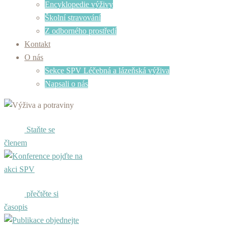
Encyklopedie výživy
Školní stravování
Z odborného prostředí
Kontakt
O nás
Sekce SPV Léčebná a lázeňská výživa
Napsali o nás
Staňte se
členem
pojďte na
akci SPV
přečtěte si
časopis
objednejte