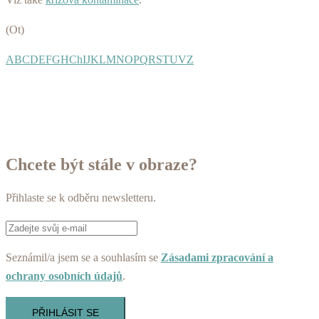
(Ot)
A
B
C
D
E
F
G
H
Ch
I
J
K
L
M
N
O
P
Q
R
S
T
U
V
Z
Chcete být stále v obraze?
Přihlaste se k odběru newsletteru.
Seznámil/a jsem se a souhlasím se
Zásadami zpracování a
ochrany osobních údajů
.
PŘIHLÁSIT SE