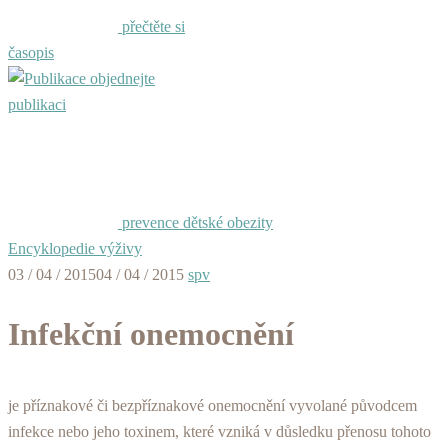
přečtěte si
časopis
objednejte
publikaci
prevence dětské obezity
Encyklopedie výživy
03 / 04 / 2015
04 / 04 / 2015
spv
Infekční onemocnění
je příznakové či bezpříznakové onemocnění vyvolané původcem
infekce nebo jeho toxinem, které vzniká v důsledku přenosu tohoto