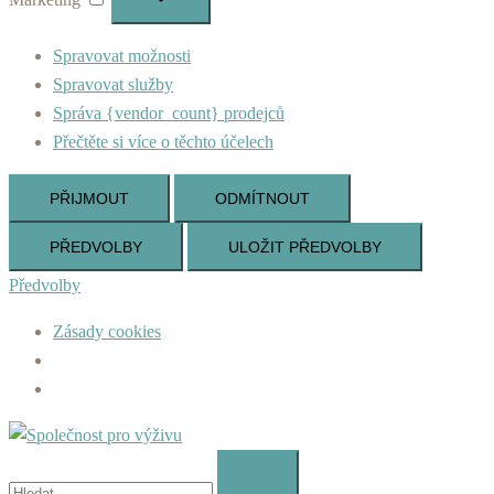
Spravovat možnosti
Spravovat služby
Správa {vendor_count} prodejců
Přečtěte si více o těchto účelech
PŘIJMOUT
ODMÍTNOUT
PŘEDVOLBY
ULOŽIT PŘEDVOLBY
Předvolby
Zásady cookies
Skip
to
Vyhledávání
content