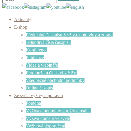
Aktuality
E-shop
Předplatné časopisu Výživa, potraviny a zdraví
Jednotlivá čísla časopisu
Konference
Publikace
Videa a webináře
Prodloužení členství v SPV
Všeobecné obchodní podmínky
Online časopis
Ze světa výživy a potravin
Poradna
Výživa a potraviny – mýty a realita
Výživa doma a ve světě
Vyživová doporučení