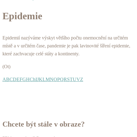
Epidemie
Epidemií nazýváme výskyt většího počtu onemocnění na určitém
místě a v určitém čase, pandemie je pak lavinovité šíření epidemie,
které zachvacuje celé státy a kontinenty.
(Ot)
A
B
C
D
E
F
G
H
Ch
I
J
K
L
M
N
O
P
Q
R
S
T
U
V
Z
Chcete být stále v obraze?