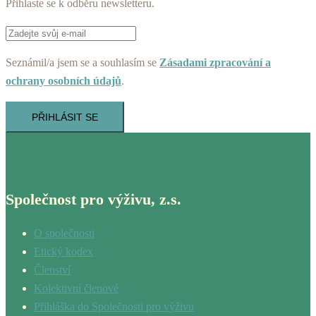
Přihlaste se k odběru newsletteru.
Seznámil/a jsem se a souhlasím se
Zásadami zpracování a
ochrany osobních údajů
.
PŘIHLÁSIT SE
Společnost pro výživu, z.s.
O společnosti
Etický kodex
Členství
Kolektivní členové
Přihláška do Společnosti pro výživu