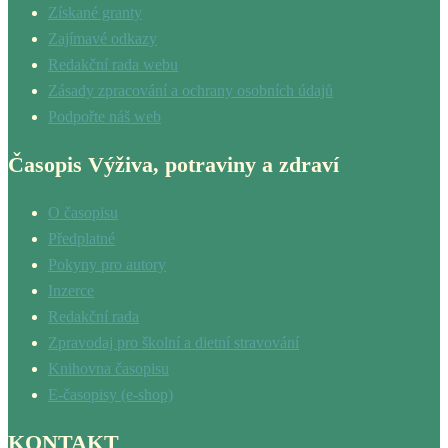
Získané granty
Zajímavé odkazy
Redakční rada webu
Zásady zpracování a ochrany osobních údajů
Podpořte náš web
Časopis Výživa, potraviny a zdraví
O časopisu
Předplatné
Pokyny pro autory
Inzerce
Redakční rada
Zpravodaj pro školní a dietní stravování
Knihovna časopisu
E-časopisy (e-shop)
KONTAKT