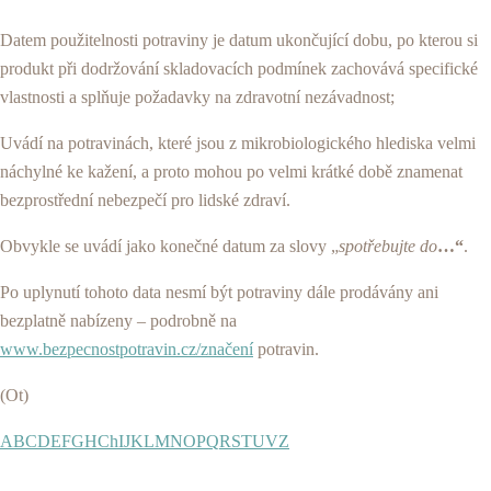
Datem použitelnosti potraviny je datum ukončující dobu, po kterou si
produkt při dodržování skladovacích podmínek zachovává specifické
vlastnosti a splňuje požadavky na zdravotní nezávadnost;
Uvádí na potravinách, které jsou z mikrobiologického hlediska velmi
náchylné ke kažení, a proto mohou po velmi krátké době znamenat
bezprostřední nebezpečí pro lidské zdraví.
Obvykle se uvádí jako konečné datum za slovy „
spotřebujte do
…“
.
Po uplynutí tohoto data nesmí být potraviny dále prodávány ani
bezplatně nabízeny – podrobně na
www.bezpecnostpotravin.cz/značení
potravin.
(Ot)
A
B
C
D
E
F
G
H
Ch
I
J
K
L
M
N
O
P
Q
R
S
T
U
V
Z