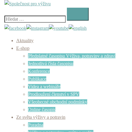
Skip
to
content
Vyhledávání
Aktuality
E-shop
Předplatné časopisu Výživa, potraviny a zdraví
Jednotlivá čísla časopisu
Konference
Publikace
Videa a webináře
Prodloužení členství v SPV
Všeobecné obchodní podmínky
Online časopis
Ze světa výživy a potravin
Poradna