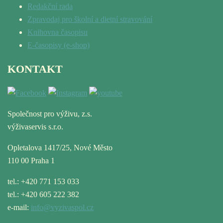
Redakční rada
Zpravodaj pro školní a dietní stravování
Knihovna časopisu
E-časopisy (e-shop)
KONTAKT
Společnost pro výživu, z.s.
výživaservis s.r.o.
Opletalova 1417/25, Nové Město
110 00 Praha 1
tel.: +420 771 153 033
tel.: +420 605 222 382
e-mail:
info@vyzivaspol.cz