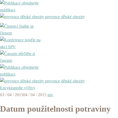
objednejte
publikaci
prevence dětské obezity
Staňte se
členem
pojďte na
akci SPV
přečtěte si
časopis
objednejte
publikaci
prevence dětské obezity
Encyklopedie výživy
03 / 04 / 2015
04 / 04 / 2015
spv
Datum použitelnosti potraviny