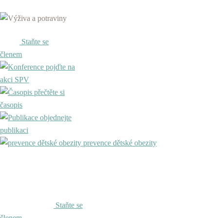
Staňte se
členem
pojďte na
akci SPV
přečtěte si
časopis
objednejte
publikaci
prevence dětské obezity
Staňte se
členem