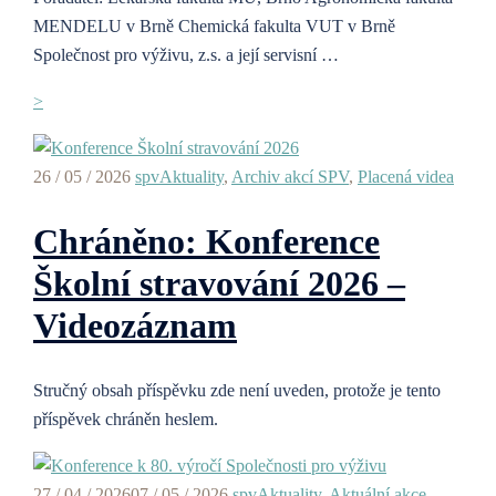
MENDELU v Brně Chemická fakulta VUT v Brně
Společnost pro výživu, z.s. a její servisní …
>
26 / 05 / 2026
spv
Aktuality
,
Archiv akcí SPV
,
Placená videa
Chráněno: Konference
Školní stravování 2026 –
Videozáznam
Stručný obsah příspěvku zde není uveden, protože je tento
příspěvek chráněn heslem.
27 / 04 / 2026
07 / 05 / 2026
spv
Aktuality
,
Aktuální akce