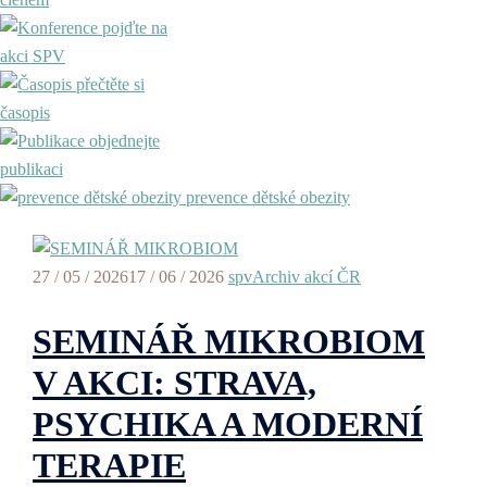
pojďte na
akci SPV
přečtěte si
časopis
objednejte
publikaci
prevence dětské obezity
27 / 05 / 2026
17 / 06 / 2026
spv
Archiv akcí ČR
SEMINÁŘ MIKROBIOM
V AKCI: STRAVA,
PSYCHIKA A MODERNÍ
TERAPIE