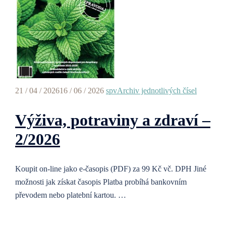
21 / 04 / 2026
16 / 06 / 2026
spv
Archiv jednotlivých čísel
Výživa, potraviny a zdraví –
2/2026
Koupit on-line jako e-časopis (PDF) za 99 Kč vč. DPH Jiné
možnosti jak získat časopis Platba probíhá bankovním
převodem nebo platební kartou. …
>