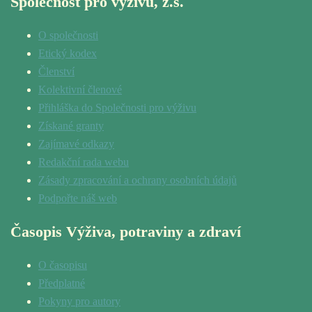
Společnost pro výživu, z.s.
O společnosti
Etický kodex
Členství
Kolektivní členové
Přihláška do Společnosti pro výživu
Získané granty
Zajímavé odkazy
Redakční rada webu
Zásady zpracování a ochrany osobních údajů
Podpořte náš web
Časopis Výživa, potraviny a zdraví
O časopisu
Předplatné
Pokyny pro autory