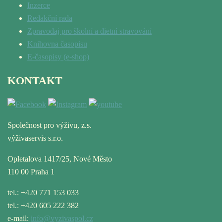
Inzerce
Redakční rada
Zpravodaj pro školní a dietní stravování
Knihovna časopisu
E-časopisy (e-shop)
KONTAKT
Společnost pro výživu, z.s.
výživaservis s.r.o.
Opletalova 1417/25, Nové Město
110 00 Praha 1
tel.: +420 771 153 033
tel.: +420 605 222 382
e-mail:
info@vyzivaspol.cz