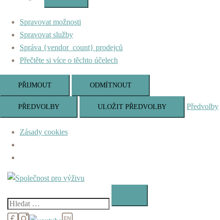
Marketing
Spravovat možnosti
Spravovat služby
Správa {vendor_count} prodejců
Přečtěte si více o těchto účelech
PŘIJMOUT
ODMÍTNOUT
Předvolby
PŘEDVOLBY
ULOŽIT PŘEDVOLBY
Zásady cookies
Skip
to
content
Vyhledávání