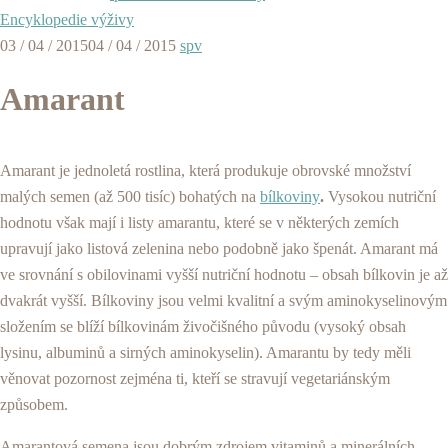
Encyklopedie výživy
03 / 04 / 2015
04 / 04 / 2015
spv
Amarant
Amarant je jednoletá rostlina, která produkuje obrovské množství
malých semen (až 500 tisíc) bohatých na
bílkoviny
.
Vysokou nutriční
hodnotu však mají i listy amarantu, které se v některých zemích
upravují jako listová zelenina nebo podobně jako špenát. Amarant má
ve srovnání s obilovinami vyšší nutriční hodnotu – obsah bílkovin je až
dvakrát vyšší. Bílkoviny jsou velmi kvalitní a svým aminokyselinovým
složením se blíží bílkovinám živočišného původu (vysoký obsah
lysinu, albuminů a sirných aminokyselin). Amarantu by tedy měli
věnovat pozornost zejména ti, kteří se stravují vegetariánským
způsobem.
Amarantová semena jsou dobrým zdrojem vitaminů a minerálních