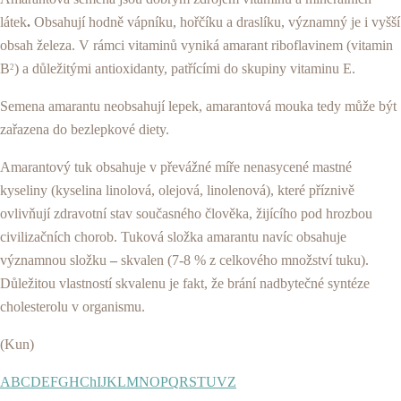
látek
.
Obsahují hodně vápníku, hořčíku a draslíku, významný je i vyšší
obsah železa. V rámci vitaminů vyniká amarant riboflavinem (vitamin
B
) a důležitými antioxidanty, patřícími do skupiny vitaminu E.
2
Semena amarantu neobsahují lepek, amarantová mouka tedy může být
zařazena do bezlepkové diety.
Amarantový tuk obsahuje v převážné míře nenasycené mastné
kyseliny (kyselina linolová, olejová, linolenová), které příznivě
ovlivňují zdravotní stav současného člověka, žijícího pod hrozbou
civilizačních chorob. Tuková složka amarantu navíc obsahuje
významnou složku
–
skvalen (7-8 % z celkového množství tuku).
Důležitou vlastností skvalenu je fakt, že brání nadbytečné syntéze
cholesterolu v organismu.
(Kun)
A
B
C
D
E
F
G
H
Ch
I
J
K
L
M
N
O
P
Q
R
S
T
U
V
Z