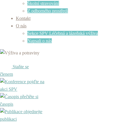
Školní stravování
Z odborného prostředí
Kontakt
O nás
Sekce SPV Léčebná a lázeňská výživa
Napsali o nás
Staňte se
členem
pojďte na
akci SPV
přečtěte si
časopis
objednejte
publikaci