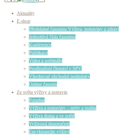
Aktuality
E-shop
Předplatné časopisu Výživa, potraviny a zdraví
Jednotlivá čísla časopisu
Konference
Publikace
Videa a webináře
Prodloužení členství v SPV
Všeobecné obchodní podmínky
Online časopis
Ze světa výživy a potravin
Poradna
Výživa a potraviny – mýty a realita
Výživa doma a ve světě
Vyživová doporučení
Encyklopedie výživy