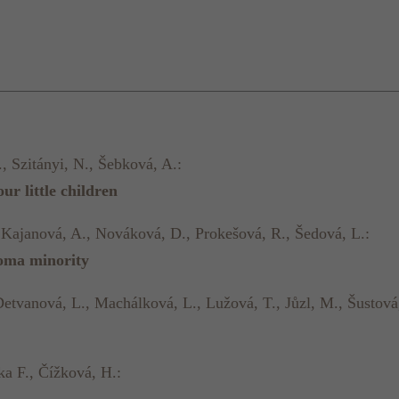
, Szitányi, N., Šebková, A.:
r little children
., Kajanová, A., Nováková, D., Prokešová, R., Šedová, L.:
Roma minority
 Detvanová, L., Machálková, L., Lužová, T., Jůzl, M., Šustová
ka F., Čížková, H.: