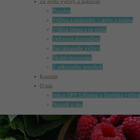
Ze světa výživy a potravin
Poradna
Výživa a potraviny – mýty a realita
Výživa doma a ve světě
Vyživová doporučení
Encyklopedie výživy
Školní stravování
Z odborného prostředí
Kontakt
O nás
Sekce SPV Léčebná a lázeňská výživa
Napsali o nás