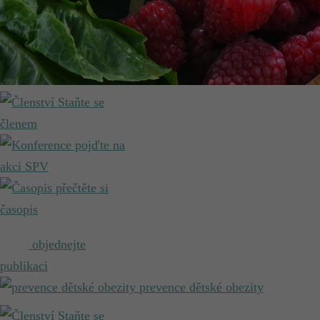
Staňte se
členem
pojďte na
akci SPV
přečtěte si
časopis
objednejte
publikaci
prevence dětské obezity
Staňte se