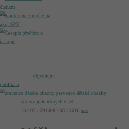
členem
pojďte na
akci SPV
přečtěte si
časopis
objednejte
publikaci
prevence dětské obezity
Archiv jednotlivých čísel
13 / 05 / 2016
08 / 08 / 2016
spv