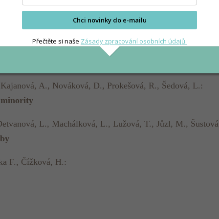
Chci novinky do e-mailu
Přečtěte si naše
Zásady zpracování osobních údajů.
, Szitányi, N., Šebková, A.:
., Kajanová, A., Nováková, D., Prokešová, R., Šedová, L.:
minority
 Detvanová, L., Machálková, L., Lužová, T., Jůzl, M., Šustová
oby
ka F., Čížková, H.: