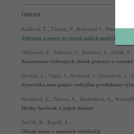
OBSAH
Kudlová, E., Tláskal, P., Boženský J., Procházka B.
Zelenina a ovoce ve stravě našich malých dětí
Olišarová, V., Tóthová, V., Bártlová, S., Dolák, F
Konzumace vybraných složek potravy u romské 
Dvořák, L., Teplá, J., Strnková, J., Dostálová, L.,
Syrovátka není pouze vedlejším produktem výr
Neradová, E., Zíková, A., Haubeltová, A., Kvasnič
Druhy borůvek a jejich složení
Ševčík, R., Rajchl, A.:
Obsah masa v masných výrobcích