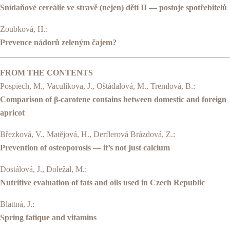
Snídaňové cereálie ve stravě (nejen) dětí II — postoje spotřebitelů
Zoubková, H.:
Prevence nádorů zeleným čajem?
FROM THE CONTENTS
Pospiech, M., Vaculíkova, J., Oštádalová, M., Tremlová, B.:
Comparison of β-carotene contains between domestic and foreign
apricot
Březková, V., Matějová, H., Derflerová Brázdová, Z.:
Prevention of osteoporosis — it’s not just calcium
Dostálová, J., Doležal, M.:
Nutritive evaluation of fats and oils used in Czech Republic
Blattná, J.:
Spring fatique and vitamins