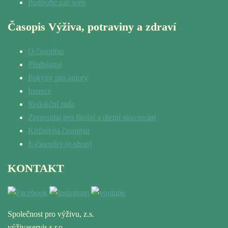
Podpořte náš web
Časopis Výživa, potraviny a zdraví
O časopisu
Předplatné
Pokyny pro autory
Inzerce
Redakční rada
Zpravodaj pro školní a dietní stravování
Knihovna časopisu
E-časopisy (e-shop)
KONTAKT
Společnost pro výživu, z.s.
výživaservis s.r.o.