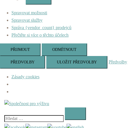
Marketing
Spravovat možnosti
Spravovat služby
Správa {vendor_count} prodejců
Přečtěte si více o těchto účelech
PŘIJMOUT
ODMÍTNOUT
Předvolby
PŘEDVOLBY
ULOŽIT PŘEDVOLBY
Zásady cookies
Skip
to
content
Vyhledávání