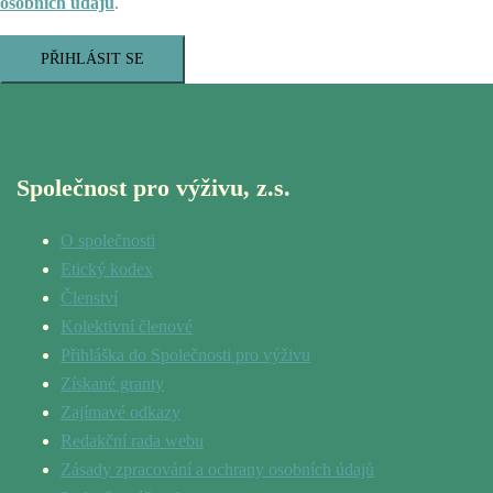
osobních údajů
.
PŘIHLÁSIT SE
Společnost pro výživu, z.s.
O společnosti
Etický kodex
Členství
Kolektivní členové
Přihláška do Společnosti pro výživu
Získané granty
Zajímavé odkazy
Redakční rada webu
Zásady zpracování a ochrany osobních údajů