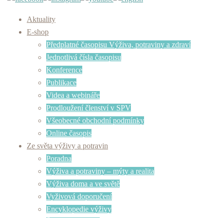
Aktuality
E-shop
Předplatné časopisu Výživa, potraviny a zdraví
Jednotlivá čísla časopisu
Konference
Publikace
Videa a webináře
Prodloužení členství v SPV
Všeobecné obchodní podmínky
Online časopis
Ze světa výživy a potravin
Poradna
Výživa a potraviny – mýty a realita
Výživa doma a ve světě
Vyživová doporučení
Encyklopedie výživy