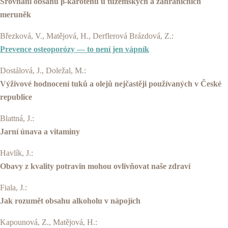
Srovnání obsahu β-karotenu u tuzemských a zahraničních
meruněk
Březková, V., Matějová, H., Derflerová Brázdová, Z.:
Prevence osteoporózy — to není jen vápník
Dostálová, J., Doležal, M.:
Výživové hodnocení tuků a olejů nejčastěji používaných v České
republice
Blattná, J.:
Jarní únava a vitaminy
Havlík, J.:
Obavy z kvality potravin mohou ovlivňovat naše zdraví
Fiala, J.:
Jak rozumět obsahu alkoholu v nápojích
Kapounová, Z., Matějová, H.: