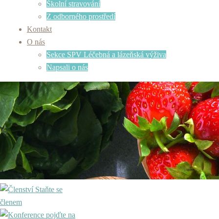
Školní stravování
Z odborného prostředí
Kontakt
O nás
Sekce SPV Léčebná a lázeňská výživa
Napsali o nás
Staňte se
členem
pojďte na