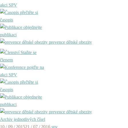
akci SPV
přečtěte si
časopis
objednejte
publikaci
prevence dětské obezity
Staňte se
členem
pojďte na
akci SPV
přečtěte si
časopis
objednejte
publikaci
prevence dětské obezity
Archiv jednotlivých čísel
10 / 09 / 2015
21 / 07 / 2016
spv