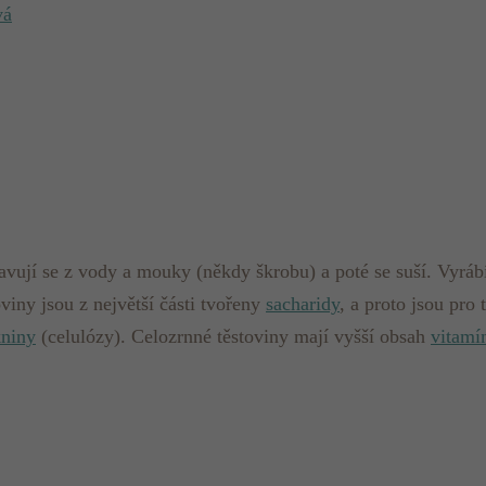
vá
vují se z vody a mouky (někdy škrobu) a poté se suší. Vyrábí 
viny jsou z největší části tvořeny
sacharidy
, a proto jsou pr
kniny
(celulózy). Celozrnné těstoviny mají vyšší obsah
vitamí