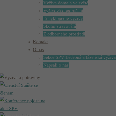
Výživa doma a ve světě
Vyživová doporučení
Encyklopedie výživy
Školní stravování
Z odborného prostředí
Kontakt
O nás
Sekce SPV Léčebná a lázeňská výživa
Napsali o nás
Staňte se
členem
pojďte na
akci SPV