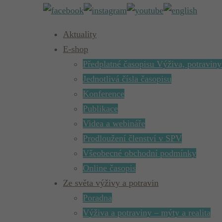
Aktuality
E-shop
Předplatné časopisu Výživa, potraviny
Jednotlivá čísla časopisu
Konference
Publikace
Videa a webináře
Prodloužení členství v SPV
Všeobecné obchodní podmínky
Online časopis
Ze světa výživy a potravin
Poradna
Výživa a potraviny – mýty a realita