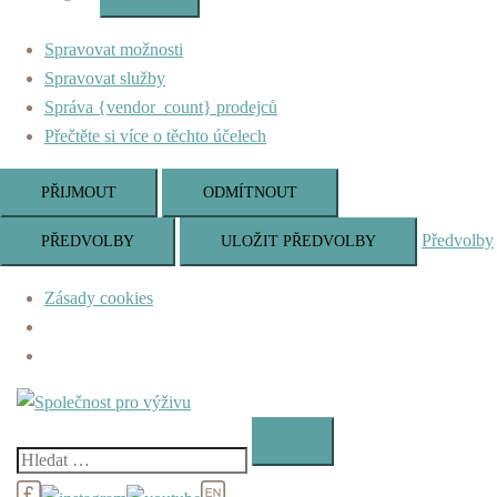
Marketing
Spravovat možnosti
Spravovat služby
Správa {vendor_count} prodejců
Přečtěte si více o těchto účelech
PŘIJMOUT
ODMÍTNOUT
Předvolby
PŘEDVOLBY
ULOŽIT PŘEDVOLBY
Zásady cookies
Skip
to
content
Vyhledávání