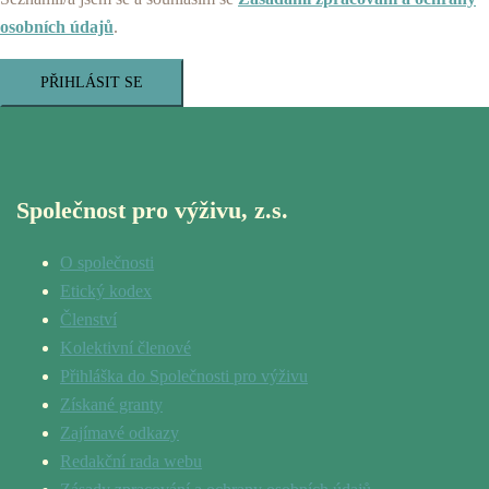
osobních údajů
.
PŘIHLÁSIT SE
Společnost pro výživu, z.s.
O společnosti
Etický kodex
Členství
Kolektivní členové
Přihláška do Společnosti pro výživu
Získané granty
Zajímavé odkazy
Redakční rada webu