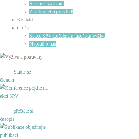
Školní stravování
Z odborného prostředí
Kontakt
O nás
Sekce SPV Léčebná a lázeňská výživa
Napsali o nás
Staňte se
členem
pojďte na
akci SPV
přečtěte si
časopis
objednejte
publikaci