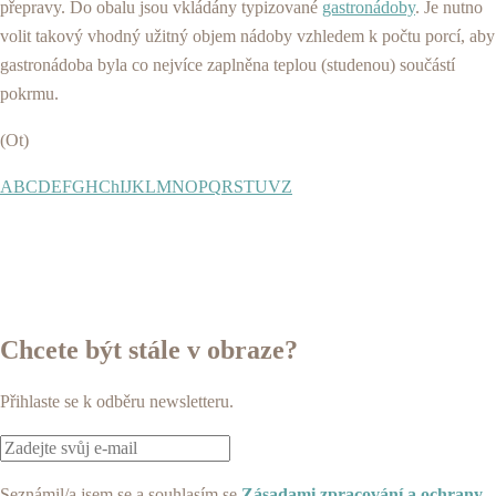
přepravy. Do obalu jsou vkládány typizované
gastronádoby
. Je nutno
volit takový vhodný užitný objem nádoby vzhledem k počtu porcí, aby
gastronádoba byla co nejvíce zaplněna teplou (studenou) součástí
pokrmu.
(Ot)
A
B
C
D
E
F
G
H
Ch
I
J
K
L
M
N
O
P
Q
R
S
T
U
V
Z
Chcete být stále v obraze?
Přihlaste se k odběru newsletteru.
Seznámil/a jsem se a souhlasím se
Zásadami zpracování a ochrany