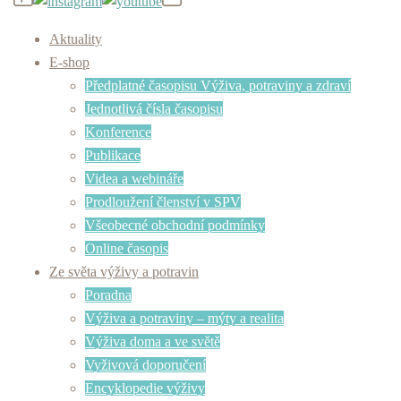
Aktuality
E-shop
Předplatné časopisu Výživa, potraviny a zdraví
Jednotlivá čísla časopisu
Konference
Publikace
Videa a webináře
Prodloužení členství v SPV
Všeobecné obchodní podmínky
Online časopis
Ze světa výživy a potravin
Poradna
Výživa a potraviny – mýty a realita
Výživa doma a ve světě
Vyživová doporučení
Encyklopedie výživy