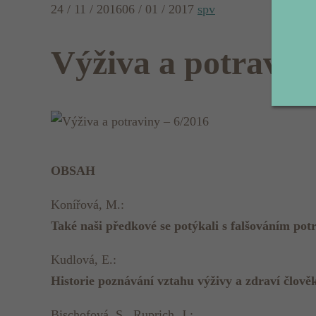
24 / 11 / 2016
06 / 01 / 2017
spv
Výživa a potravin
OBSAH
Konířová, M.:
Také naši předkové se potýkali s falšováním pot
Kudlová, E.:
Historie poznávání vztahu výživy a zdraví člověk
Bischofová, S., Ruprich, J.: