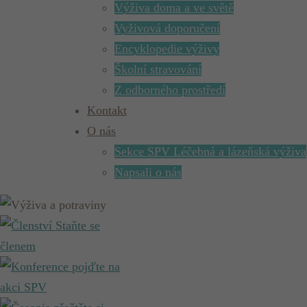
Výživa doma a ve světě
Vyživová doporučení
Encyklopedie výživy
Školní stravování
Z odborného prostředí
Kontakt
O nás
Sekce SPV Léčebná a lázeňská výživa
Napsali o nás
Staňte se
členem
pojďte na
akci SPV