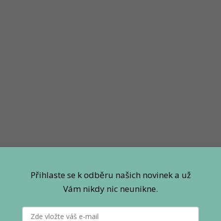
Přihlaste se k odběru našich novinek a už
Vám nikdy nic neunikne.