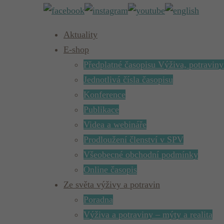
Aktuality
E-shop
Předplatné časopisu Výživa, potraviny
Jednotlivá čísla časopisu
Konference
Publikace
Videa a webináře
Prodloužení členství v SPV
Všeobecné obchodní podmínky
Online časopis
Ze světa výživy a potravin
Poradna
Výživa a potraviny – mýty a realita