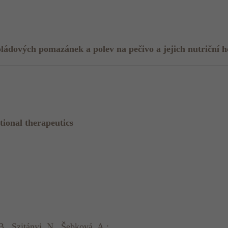
oládových pomazánek a polev na pečivo a jejich nutriční 
tional therapeutics
B., Szitányi, N., Šebková, A.: