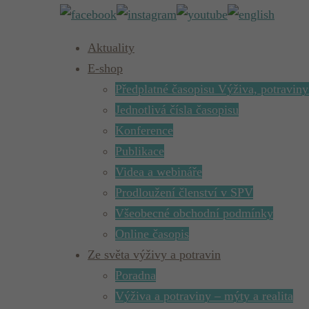
Aktuality
E-shop
Předplatné časopisu Výživa, potraviny
Jednotlivá čísla časopisu
Konference
Publikace
Videa a webináře
Prodloužení členství v SPV
Všeobecné obchodní podmínky
Online časopis
Ze světa výživy a potravin
Poradna
Výživa a potraviny – mýty a realita