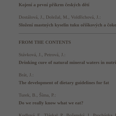
Kojení a první příkrm českých dětí
Dostálová, J., Doležal, M., Voldřichová, J.:
Složení mastných kyselin tuku oříškových a čok
FROM THE CONTENTS
Stávková, J., Petrová, J.:
Drinking cure of natural mineral waters in nutri
Brát, J.:
The development of dietary guidelines for fat
Turek, B., Šíma, P.:
Do we really know what we eat?
Kudlová, E., Tláskal, P., Boženský, J., Procházka, 