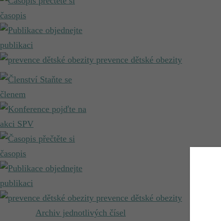
přečtěte si
časopis
objednejte
publikaci
prevence dětské obezity
Staňte se
členem
pojďte na
akci SPV
přečtěte si
časopis
objednejte
publikaci
prevence dětské obezity
Archiv jednotlivých čísel