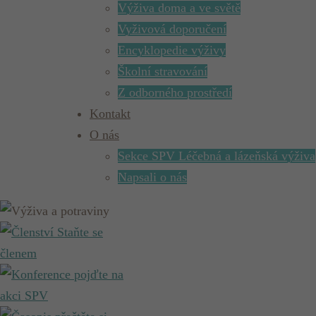
Výživa doma a ve světě
Vyživová doporučení
Encyklopedie výživy
Školní stravování
Z odborného prostředí
Kontakt
O nás
Sekce SPV Léčebná a lázeňská výživa
Napsali o nás
Staňte se
členem
pojďte na
akci SPV