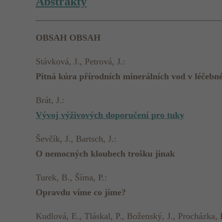
Abstrakty
OBSAH
OBSAH
Stávková, J., Petrová, J.:
Pitná kúra přírodních minerálních vod v léčebné
Brát, J.:
Vývoj výživových doporučení pro tuky
Ševčík, J., Bartsch, J.:
O nemocných kloubech trošku jinak
Turek, B., Šíma, P.:
Opravdu víme co jíme?
Kudlová, E., Tláskal, P., Boženský, J., Procházka, 