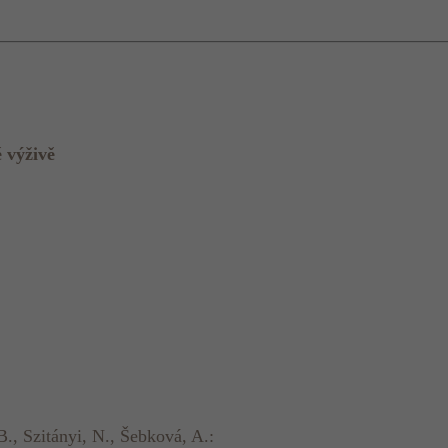
 výživě
B., Szitányi, N., Šebková, A.: