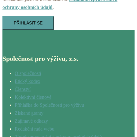
ochrany osobních údajů
.
PŘIHLÁSIT SE
Společnost pro výživu, z.s.
O společnosti
Etický kodex
Členství
Kolektivní členové
Přihláška do Společnosti pro výživu
Získané granty
Zajímavé odkazy
Redakční rada webu
Zásady zpracování a ochrany osobních údajů