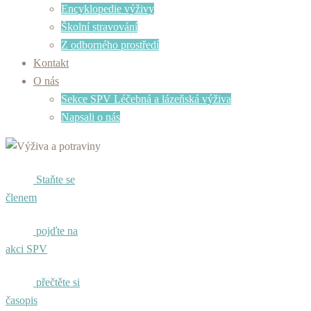
Encyklopedie výživy
Školní stravování
Z odborného prostředí
Kontakt
O nás
Sekce SPV Léčebná a lázeňská výživa
Napsali o nás
Staňte se
členem
pojďte na
akci SPV
přečtěte si
časopis