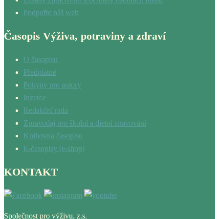
Podpořte náš web
Časopis Výživa, potraviny a zdraví
O časopisu
Předplatné
Pokyny pro autory
Inzerce
Redakční rada
Zpravodaj pro školní a dietní stravování
Knihovna časopisu
E-časopisy (e-shop)
KONTAKT
Společnost pro výživu, z.s.