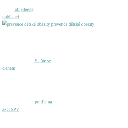
objednejte
publikaci
prevence dětské obezity
Staňte se
členem
pojďte na
akci SPV