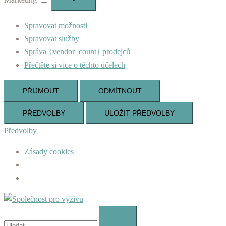
Spravovat možnosti
Spravovat služby
Správa {vendor_count} prodejců
Přečtěte si více o těchto účelech
PŘIJMOUT
ODMÍTNOUT
PŘEDVOLBY
ULOŽIT PŘEDVOLBY
Předvolby
Zásady cookies
Skip
to
Vyhledávání
content