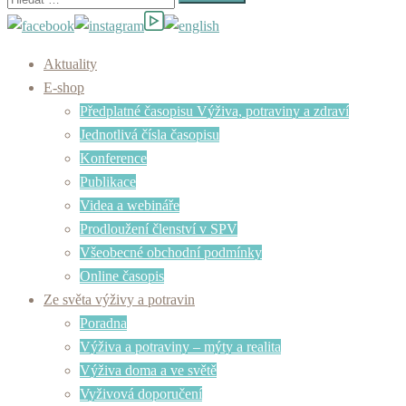
Aktuality
E-shop
Předplatné časopisu Výživa, potraviny a zdraví
Jednotlivá čísla časopisu
Konference
Publikace
Videa a webináře
Prodloužení členství v SPV
Všeobecné obchodní podmínky
Online časopis
Ze světa výživy a potravin
Poradna
Výživa a potraviny – mýty a realita
Výživa doma a ve světě
Vyživová doporučení