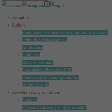
Aktuality
E-shop
Předplatné časopisu Výživa, potraviny a zdraví
Jednotlivá čísla časopisu
Konference
Publikace
Videa a webináře
Prodloužení členství v SPV
Všeobecné obchodní podmínky
Online časopis
Ze světa výživy a potravin
Poradna
Výživa a potraviny – mýty a realita