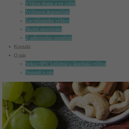
Výživa doma a ve světě
Vyživová doporučení
Encyklopedie výživy
Školní stravování
Z odborného prostředí
Kontakt
O nás
Sekce SPV Léčebná a lázeňská výživa
Napsali o nás