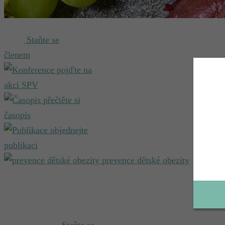
Staňte se
členem
pojďte na
akci SPV
přečtěte si
časopis
objednejte
publikaci
prevence dětské obezity