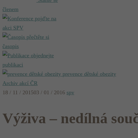
Staňte se
členem
pojďte na
akci SPV
přečtěte si
časopis
objednejte
publikaci
prevence dětské obezity
Archiv akcí ČR
18 / 11 / 2015
03 / 01 / 2016
spv
Výživa – nedílná sou