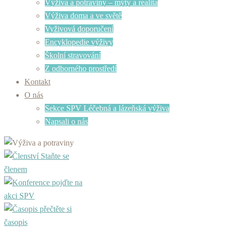
Výživa a potraviny – mýty a realita
Výživa doma a ve světě
Vyživová doporučení
Encyklopedie výživy
Školní stravování
Z odborného prostředí
Kontakt
O nás
Sekce SPV Léčebná a lázeňská výživa
Napsali o nás
Staňte se
členem
pojďte na
akci SPV
přečtěte si
časopis