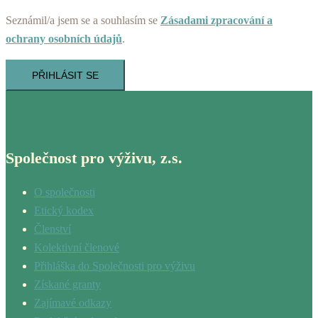
Seznámil/a jsem se a souhlasím se
Zásadami zpracování a
ochrany osobních údajů
.
PŘIHLÁSIT SE
Společnost pro výživu, z.s.
O společnosti
Etický kodex
Členství
Kolektivní členové
Přihláška do Společnosti pro výživu
Získané granty
Zajímavé odkazy