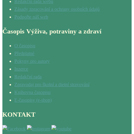
Redakční rada webu
Zásady zpracování a ochrany osobních údajů
Podpořte náš web
Časopis Výživa, potraviny a zdraví
O časopisu
Předplatné
Pokyny pro autory
Inzerce
Redakční rada
Zpravodaj pro školní a dietní stravování
Knihovna časopisu
E-časopisy (e-shop)
KONTAKT