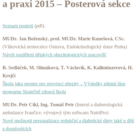
a praxi 2015 – Posterová sekce
Seznam posterů
(pdf).
MUDr. Jan Boženský, prof. MUDr. Marie Kunešová, CSc.
(Vítkovická nemocnice Ostrava, Endokrinologický ústav Praha)
Návrh rozdělení dětských obezitologických pracovišť
B. Sedláček, M. Slimáková, T. Václavík, K. Kallmünzerová, H.
Krejčí
Škola jako prostor pro prevenci obezity – Výsledky pilotní fáze
programu Skutečně zdravá škola
MUDr. Petr Cikl, Ing. Tomáš Petr
(Interní a diabetologická
ambulance Ivančice, vývojový tým softwaru NutriPro)
Nové možnosti personalizace redukční a diabetické diety také u dětí
a dospívajících