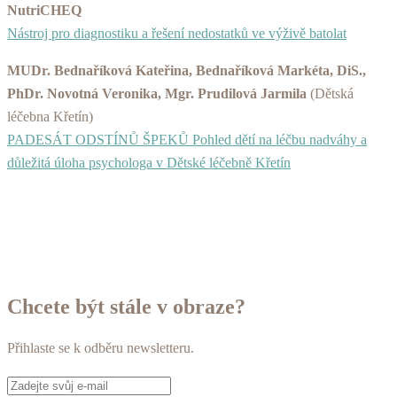
NutriCHEQ
Nástroj pro diagnostiku a řešení nedostatků ve výživě batolat
MUDr. Bednaříková Kateřina, Bednaříková Markéta, DiS.,
PhDr. Novotná Veronika, Mgr. Prudilová Jarmila
(Dětská
léčebna Křetín)
PADESÁT ODSTÍNŮ ŠPEKŮ Pohled dětí na léčbu nadváhy a
důležitá úloha psychologa v Dětské léčebně Křetín
Chcete být stále v obraze?
Přihlaste se k odběru newsletteru.