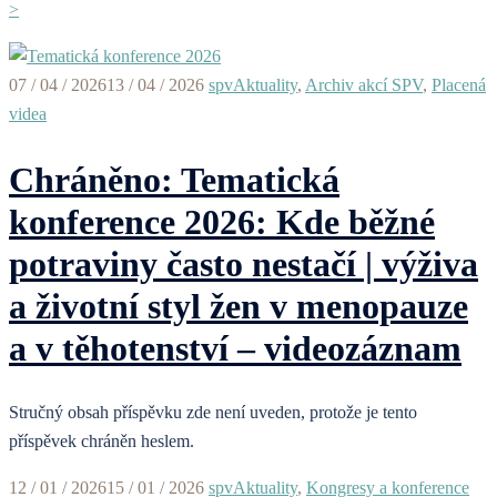
>
07 / 04 / 2026
13 / 04 / 2026
spv
Aktuality
,
Archiv akcí SPV
,
Placená
videa
Chráněno: Tematická
konference 2026: Kde běžné
potraviny často nestačí | výživa
a životní styl žen v menopauze
a v těhotenství – videozáznam
Stručný obsah příspěvku zde není uveden, protože je tento
příspěvek chráněn heslem.
12 / 01 / 2026
15 / 01 / 2026
spv
Aktuality
,
Kongresy a konference