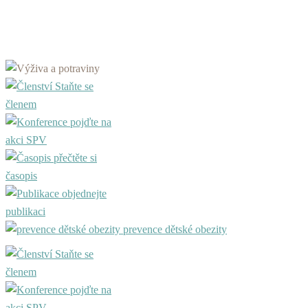
Staňte se
členem
pojďte na
akci SPV
přečtěte si
časopis
objednejte
publikaci
prevence dětské obezity
Staňte se
členem
pojďte na
akci SPV