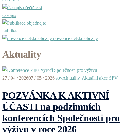
přečtěte si
časopis
objednejte
publikaci
prevence dětské obezity
Aktuality
27 / 04 / 2026
07 / 05 / 2026
spv
Aktuality
,
Aktuální akce SPV
POZVÁNKA K AKTIVNÍ
ÚČASTI na podzimních
konferencích Společnosti pro
výživu v roce 2026