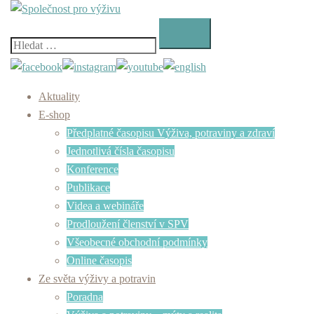
Skip
to
content
Vyhledávání
Aktuality
E-shop
Předplatné časopisu Výživa, potraviny a zdraví
Jednotlivá čísla časopisu
Konference
Publikace
Videa a webináře
Prodloužení členství v SPV
Všeobecné obchodní podmínky
Online časopis
Ze světa výživy a potravin
Poradna