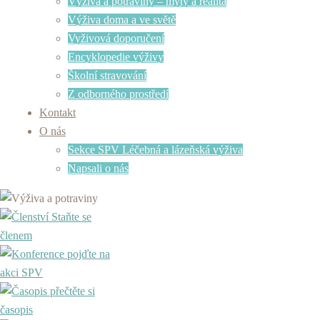
Výživa a potraviny – mýty a realita
Výživa doma a ve světě
Vyživová doporučení
Encyklopedie výživy
Školní stravování
Z odborného prostředí
Kontakt
O nás
Sekce SPV Léčebná a lázeňská výživa
Napsali o nás
Staňte se
členem
pojďte na
akci SPV
přečtěte si
časopis