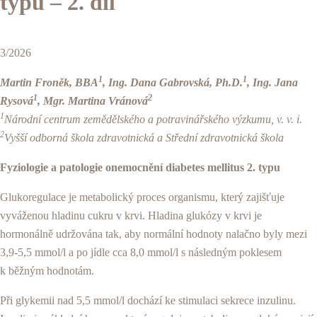
typu – 2. díl
3/2026
1
1
Martin Froněk, BBA
, Ing. Dana Gabrovská, Ph.D.
, Ing. Jana
1
2
Rysová
, Mgr. Martina Vránová
1
Národní centrum zemědělského a potravinářského výzkumu, v. v. i.
2
Vyšší odborná škola zdravotnická a Střední zdravotnická škola
Fyziologie a patologie onemocnění diabetes mellitus 2. typu
Glukoregulace je metabolický proces organismu, který zajišťuje
vyváženou hladinu cukru v krvi. Hladina glukózy v krvi je
hormonálně udržována tak, aby normální hodnoty nalačno byly mezi
3,9-5,5 mmol/l a po jídle cca 8,0 mmol/l s následným poklesem
k běžným hodnotám.
Při glykemii nad 5,5 mmol/l dochází ke stimulaci sekrece inzulinu.