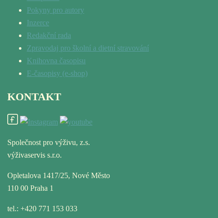
Pokyny pro autory
Inzerce
Redakční rada
Zpravodaj pro školní a dietní stravování
Knihovna časopisu
E-časopisy (e-shop)
KONTAKT
Společnost pro výživu, z.s.
výživaservis s.r.o.
Opletalova 1417/25, Nové Město
110 00 Praha 1
tel.: +420 771 153 033