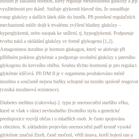
Inzulin je základní hormon, který reguluje metabolismus glukózy a její
využitelnosti pro tkáně. Snižuje glykemii hlavně tím, že usnadňuje
vstup glukózy a dalších látek dále do buněk. Při porušení regulačních
mechanismů může dojít k trvalému zvýšení hladiny glukózy –
hyperglykemii, nebo naopak ke snížení, tj. hypoglykemii. Podporuje
tvorbu tuků a ukládání glukózy ve formě glykogenu [1,2].
Antagonistou inzulinu je hormon glukagon, který se aktivuje při
přílišném poklesu glykémie a podporuje uvolnění glukózy z jaterního
glykogenu do krevního oběhu. Souhra těchto hormonů je pro regulaci
glykémie klíčová. Při DM II je v organismu produkováno méně
inzulinu a současně nejsou buňky schopné na inzulin správně reagovat
(vzniká inzulinová rezistence).
Diabetes mellitus (cukrovka) 2. typu je onemocnění staršího věku,
které se však v rámci nevhodného životního stylu a genetické
predispozice rozvíjí občas i u mladších osob. Je často spojována
s obezitou. K základním projevům onemocnění patří kromě vysoké
glykémie značná žízeň, časté močení, větší únava, horší hojení ran a