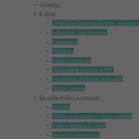
Aktuality
E-shop
Předplatné časopisu Výživa, potraviny
Jednotlivá čísla časopisu
Konference
Publikace
Videa a webináře
Prodloužení členství v SPV
Všeobecné obchodní podmínky
Online časopis
Ze světa výživy a potravin
Poradna
Výživa a potraviny – mýty a realita
Výživa doma a ve světě
Vyživová doporučení