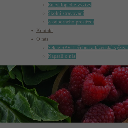
Encyklopedie výživy
Školní stravování
Z odborného prostředí
Kontakt
O nás
Sekce SPV Léčebná a lázeňská výživa
Napsali o nás