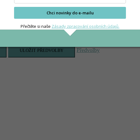
Chci novinky do e-mailu
Přečtěte si naše
Zásady zpracování osobních údajů.
Předvolby
ULOŽIT PŘEDVOLBY