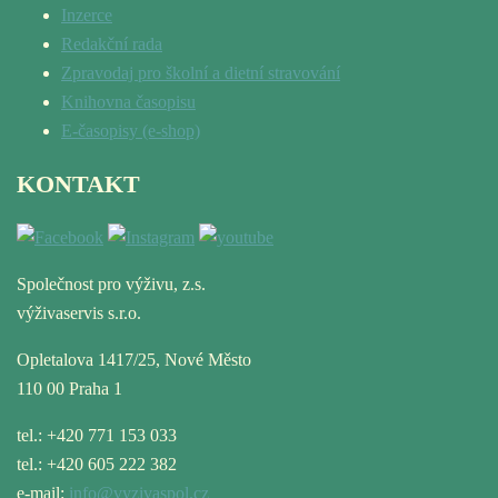
Inzerce
Redakční rada
Zpravodaj pro školní a dietní stravování
Knihovna časopisu
E-časopisy (e-shop)
KONTAKT
Společnost pro výživu, z.s.
výživaservis s.r.o.
Opletalova 1417/25, Nové Město
110 00 Praha 1
tel.: +420 771 153 033
tel.: +420 605 222 382
e-mail:
info@vyzivaspol.cz