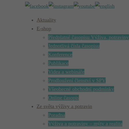
Aktuality
E-shop
Předplatné časopisu Výživa, potraviny
Jednotlivá čísla časopisu
Konference
Publikace
Videa a webináře
Prodloužení členství v SPV
Všeobecné obchodní podmínky
Online časopis
Ze světa výživy a potravin
Poradna
Výživa a potraviny – mýty a realita