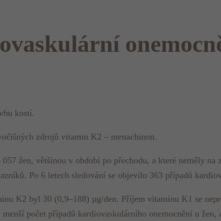
ovaskulární onemocně
vbu kostí.
ivočišných zdrojů vitamin K2 – menachinon.
 057 žen, většinou v období po přechodu, a které neměly na 
azníků. Po 6 letech sledování se objevilo 363 případů kardi
inu K2 byl 30 (0,9–188) µg/den. Příjem vitaminu K1 se nepr
i menší počet případů kardiovaskulárního onemocnění u žen, a