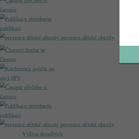
přečtěte si
časopis
objednejte
publikaci
prevence dětské obezity
Staňte se
členem
pojďte na
akci SPV
přečtěte si
časopis
objednejte
publikaci
prevence dětské obezity
Výživa dospělých