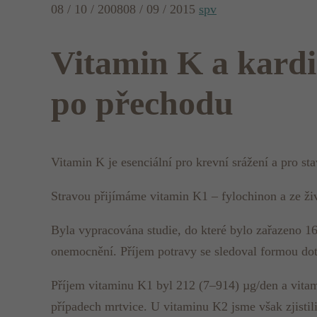
08 / 10 / 2008
08 / 09 / 2015
spv
Vitamin K a kardi
po přechodu
Vitamin K je esenciální pro krevní srážení a pro sta
Stravou přijímáme vitamin K1 – fylochinon a ze ž
Byla vypracována studie, do které bylo zařazeno 16
onemocnění. Příjem potravy se sledoval formou dot
Příjem vitaminu K1 byl 212 (7–914) µg/den a vitam
případech mrtvice. U vitaminu K2 jsme však zjistil