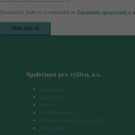
Seznámil/a jsem se a souhlasím se
Zásadami zpracování a 
PŘIHLÁSIT SE
Společnost pro výživu, z.s.
O společnosti
Etický kodex
Členství
Kolektivní členové
Přihláška do Společnosti pro výživu
Získané granty