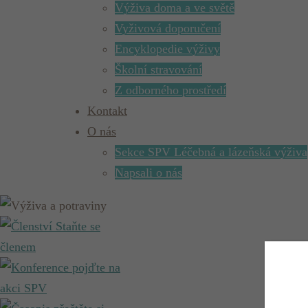
Výživa doma a ve světě
Vyživová doporučení
Encyklopedie výživy
Školní stravování
Z odborného prostředí
Kontakt
O nás
Sekce SPV Léčebná a lázeňská výživa
Napsali o nás
Staňte se
členem
pojďte na
akci SPV