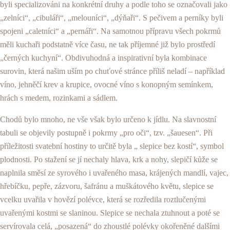
byli specializováni na konkrétní druhy a podle toho se označo­vali jako
„zelníci“, „cibuláři“, „melouníci“, „dýňaři“. S pe­čivem a perníky byli
spojeni „caletníci“ a „pernáři“. Na sa­motnou přípravu všech pokrmů
měli kuchaři podstatně více času, ne tak příjemné již bylo prostředí
„černých kuchyní“. Obdivuhodná a inspirativní byla kombinace
surovin, kte­rá našim uším po chuťové stránce příliš neladí – například
víno, jehněčí krev a krupice, ovocné víno s konopným se­mínkem,
hrách s medem, rozinkami a sádlem.
Chodů bylo mnoho, ne vše však bylo určeno k jídlu. Na slavnostní
tabuli se objevily postupně i pokrmy „pro oči“, tzv. „šauesen“. Při
příležitosti svatební hostiny to určitě byla „ slepice bez kostí“, symbol
plodnosti. Po stažení se jí ne­chaly hlava, krk a nohy, slepičí kůže se
naplnila směsí ze syrového i uvařeného masa, krájených mandlí, vajec,
hře­bíčku, pepře, zázvoru, šafránu a muškátového květu, sle­pice se
vcelku uvařila v hovězí polévce, která se rozředila roztlučenými
uvařenými kostmi se slaninou. Slepice se ne­chala ztuhnout a poté se
servírovala celá, „posazená“ do zhoustlé polévky okořeněné dalšími