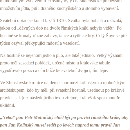
mimořádným vybavením. Hostiny byly charakteristické především
množstvím jídla, pití i drahého kuchyňského a stolního vybavení.
Svatební obřad se konal l. září 1310. Svatba byla bohatá a okázalá,
jakou od „dávných dob na dvoře římských krá­lů nebylo vidět“. Po
hostině se konaly různé zábavy, tance a rytířské hry. Celý Špýr se přes
týden ozýval překypující radostí a veselostí.
Na hostině se nejenom jedlo a pilo, ale také jednalo. Vel­ký význam
proto měl zasedací pořádek, určené místo u krá­lovské tabule
vyjadřovalo pozici a čím blíže ke svatební dvojici, tím lépe.
Ve Zbraslavské kronice najdeme spor mezi kolínským a mohučským
arcibiskupem, kdo by měl, při svatební hosti­ně, usednout po králově
pravici. Jak je z následujícího textu zřejmé, král však spor moudře
uklidnil.
„Neboť pan Petr Mohučský chtěl být po pravici řím­ského krále, aby
pan Jan Kolínský musel sedět po levi­ci; naproti tomu pravil Jan