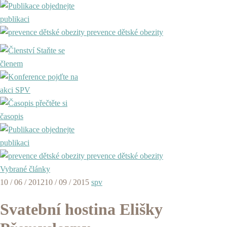
objednejte
publikaci
prevence dětské obezity
Staňte se
členem
pojďte na
akci SPV
přečtěte si
časopis
objednejte
publikaci
prevence dětské obezity
Vybrané články
10 / 06 / 2012
10 / 09 / 2015
spv
Svatební hostina Elišky