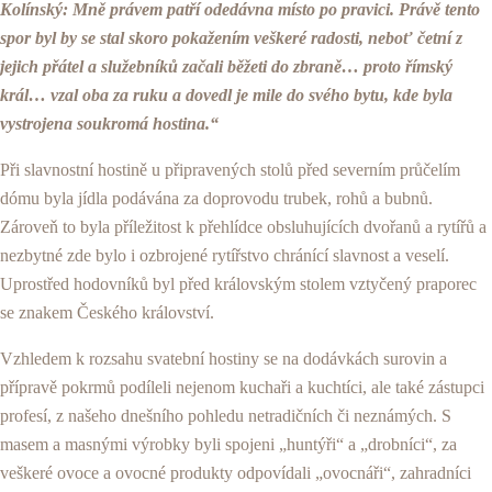
Kolínský: Mně právem patří odedávna místo po pravici. Právě tento
spor byl by se stal skoro pokažením veškeré radosti, neboť četní z
jejich přá­tel a služebníků začali běžeti do zbraně… proto římský
král… vzal oba za ruku a dovedl je mile do svého bytu, kde byla
vystrojena soukromá hostina.“
Při slavnostní hostině u připravených stolů před severním průčelím
dómu byla jídla podávána za doprovodu trubek, rohů a bubnů.
Zároveň to byla příležitost k přehlídce obslu­hujících dvořanů a rytířů a
nezbytné zde bylo i ozbrojené rytířstvo chránící slavnost a veselí.
Uprostřed hodovníků byl před královským stolem vztyčený praporec
se znakem Českého království.
Vzhledem k rozsahu svatební hostiny se na dodáv­kách surovin a
přípravě pokrmů podíleli nejenom kuchaři a kuchtíci, ale také zástupci
profesí, z našeho dnešního po­hledu netradičních či neznámých. S
masem a masnými vý­robky byli spojeni „huntýři“ a „drobníci“, za
veškeré ovoce a ovocné produkty odpovídali „ovocnáři“, zahradníci