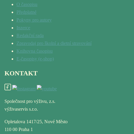
O časopisu
Předplatné
Pokyny pro autory
Inzerce
Redakční rada
Zpravodaj pro školní a dietní stravování
Knihovna časopisu
E-časopisy (e-shop)
KONTAKT
Společnost pro výživu, z.s.
výživaservis s.r.o.
Opletalova 1417/25, Nové Město
110 00 Praha 1