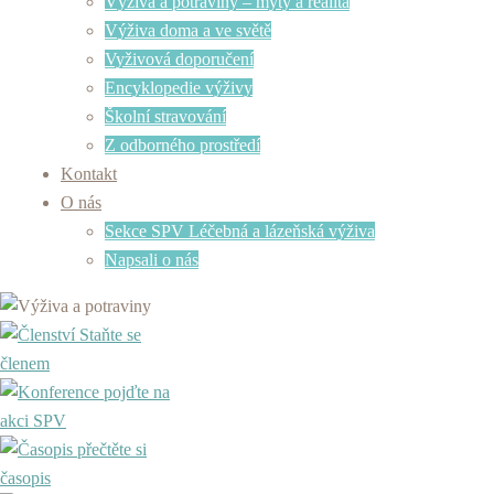
Výživa a potraviny – mýty a realita
Výživa doma a ve světě
Vyživová doporučení
Encyklopedie výživy
Školní stravování
Z odborného prostředí
Kontakt
O nás
Sekce SPV Léčebná a lázeňská výživa
Napsali o nás
Staňte se
členem
pojďte na
akci SPV
přečtěte si
časopis