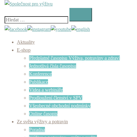
Skip
to
content
Vyhledávání
Aktuality
E-shop
Předplatné časopisu Výživa, potraviny a zdraví
Jednotlivá čísla časopisu
Konference
Publikace
Videa a webináře
Prodloužení členství v SPV
Všeobecné obchodní podmínky
Online časopis
Ze světa výživy a potravin
Poradna