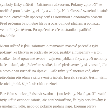
symboly lásky a štěstí – šafránem a zázvorem. Pokrmy „pro oči“ se
rozličně po­malovávaly, zlatily a zdobily. Na královské svatební hostině
nemohl chybět páv upečený celý i s korunkou a ozdobným ocasem.
Před pečením bylo nutné hlavu a ocas ovinout plát­nem a pomazat
velmi řídkým těstem. Po upečení se vše od­stranilo a patřičně
dozdobilo.
Menu určené k jídlu zahrnovalo rozmanité masové pe­čeně a rybí
pokrmy, ke kterým se přidávalo ovoce, paštiky a huspeniny – a to i
sladké, různě upravené ovoce – zejména jablka a fíky, chybět nemohly
kaše – slané, ale především sladké, které představovaly slavnostní jídlo
a proto dbali kuchaři na úpravu. Kaše bývaly různobarevné, díky
přírod­ním přísadám a připravené z jablek, hrušek, švestek, třešní, višní,
lesních plodů, šípků, ořechů a rozinek.
Bez čeho si nelze představit svatbu – jsou květiny. Na té „naší“ svatbě
byly určitě ozdobou tabule, ale není vy­loučeno, že byly servírovány k
samotnému jídlu, nebo do pokrmů přidané např. korunní plátky