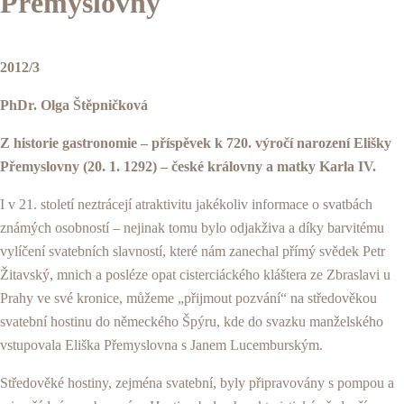
Přemyslovny
2012/3
PhDr. Olga Štěpničková
Z historie gastronomie – příspěvek k 720. výročí narození Elišky
Přemyslovny (20. 1. 1292) – české královny a matky Karla IV.
I v 21. století neztrácejí atraktivitu jakékoliv infor­mace o svatbách
známých osobností – nejinak tomu bylo odjakživa a díky barvitému
vylíčení svatebních slav­ností, které nám zanechal přímý svědek Petr
Žitavský, mnich a posléze opat cisterciáckého kláštera ze Zbrasla­vi u
Prahy ve své kronice, můžeme „přijmout pozvání“ na středověkou
svatební hostinu do německého Špýru, kde do svazku manželského
vstupovala Eliška Přemyslovna s Ja­nem Lucemburským.
Středověké hostiny, zejména svatební, byly připravo­vány s pompou a