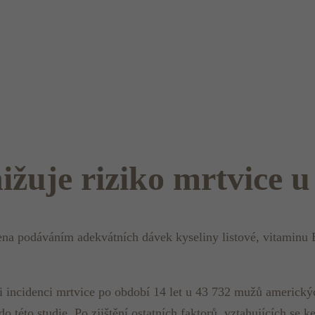
nižuje riziko mrtvice 
na podáváním adekvátních dávek kyseliny listové, vitaminu B
 incidenci mrtvice po období 14 let u 43 732 mužů americkýc
 této studie. Po zjištění ostatních faktorů, vztahujících se ke