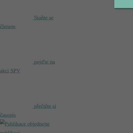
Staňte se
členem
pojďte na
akci SPV
přečtěte si
časopis
objednejte
publikaci