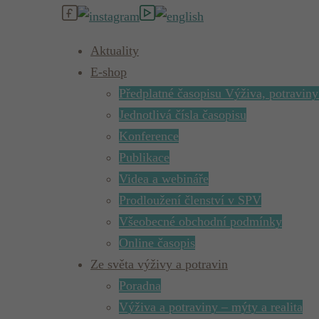
Aktuality
E-shop
Předplatné časopisu Výživa, potraviny
Jednotlivá čísla časopisu
Konference
Publikace
Videa a webináře
Prodloužení členství v SPV
Všeobecné obchodní podmínky
Online časopis
Ze světa výživy a potravin
Poradna
Výživa a potraviny – mýty a realita