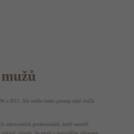
u mužů
6 a B12. Ale může tento postup také snížit
h zdravotních profesionálů, kteří neměli
 zdraví, zjistili, že muži s nejvyšším příjmem