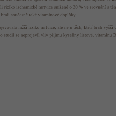
i riziko ischemické mrtvice snížené o 30 % ve srovnání s těmi
, brali současně také vitaminové doplňky.
ovalo nižší riziko mrtvice, ale ne u těch, kteří brali vyšší d
o studii se neprojevil vliv příjmu kyseliny listové, vitaminu