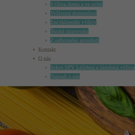
Výživa doma a ve světě
Vyživová doporučení
Encyklopedie výživy
Školní stravování
Z odborného prostředí
Kontakt
O nás
Sekce SPV Léčebná a lázeňská výživa
Napsali o nás