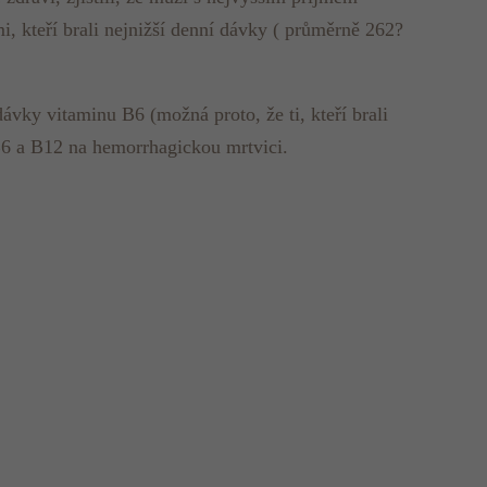
, kteří brali nejnižší denní dávky ( průměrně 262?
ávky vitaminu B6 (možná proto, že ti, kteří brali
 B6 a B12 na hemorrhagickou mrtvici.