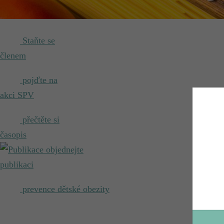
Staňte se
členem
pojďte na
akci SPV
přečtěte si
časopis
objednejte
publikaci
prevence dětské obezity