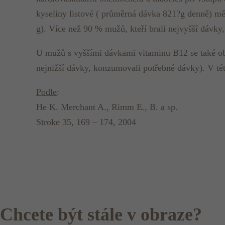
kyseliny listové ( průměrná dávka 821?g denně) měl
g). Více než 90 % mužů, kteří brali nejvyšší dávky
U mužů s vyššími dávkami vitaminu B12 se také objev
nejnižší dávky, konzumovali potřebné dávky). V tét
Podle
:
He K. Merchant A., Rimm E., B. a sp.
Stroke 35, 169 – 174, 2004
Chcete být stále v obraze?