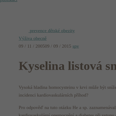
prevence dětské obezity
Výživa obecně
09 / 11 / 2005
09 / 09 / 2015
spv
Kyselina listová s
Vysoká hladina homocysteinu v krvi může být sníže
incidenci kardiovaskulárních příhod?
Pro odpověď na tuto otázku He a sp. zaznamenávali
kardiovaskulární onemocnění a diabetes při vstupu do