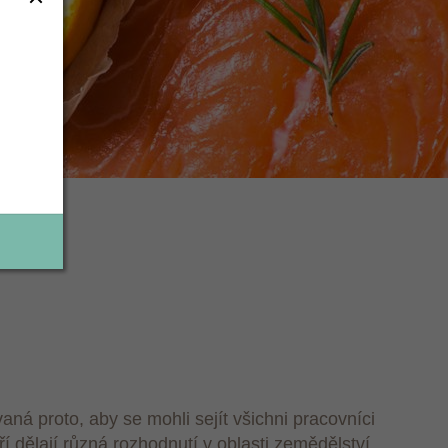
ná proto, aby se mohli sejít všichni pracovníci
ří dělají různá rozhodnutí v oblasti zemědělství.