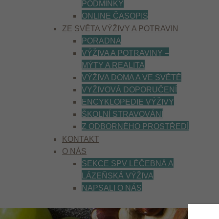
PODMÍNKY
ONLINE ČASOPIS
ZE SVĚTA VÝŽIVY A POTRAVIN
PORADNA
VÝŽIVA A POTRAVINY –
MÝTY A REALITA
VÝŽIVA DOMA A VE SVĚTĚ
VYŽIVOVÁ DOPORUČENÍ
ENCYKLOPEDIE VÝŽIVY
ŠKOLNÍ STRAVOVÁNÍ
Z ODBORNÉHO PROSTŘEDÍ
KONTAKT
O NÁS
SEKCE SPV LÉČEBNÁ A
LÁZEŇSKÁ VÝŽIVA
NAPSALI O NÁS