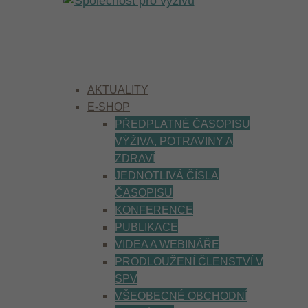
AKTUALITY
E-SHOP
PŘEDPLATNÉ ČASOPISU
VÝŽIVA, POTRAVINY A
ZDRAVÍ
JEDNOTLIVÁ ČÍSLA
ČASOPISU
KONFERENCE
PUBLIKACE
VIDEA A WEBINÁŘE
PRODLOUŽENÍ ČLENSTVÍ V
SPV
VŠEOBECNÉ OBCHODNÍ