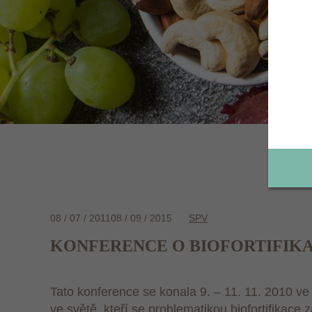
08 / 07 / 2011
08 / 09 / 2015
SPV
KONFERENCE O BIOFORTIFIKA
Tato konference se konala 9. – 11. 11. 2010 ve
ve světě, kteří se problematikou biofortifikace 