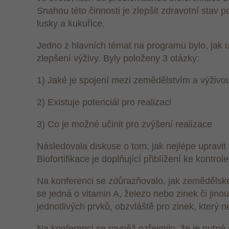
Snahou této činnosti je zlepšit zdravotní stav 
lusky a kukuřice.
Jedno z hlavních témat na programu bylo, jak 
zlepšení výživy. Byly položeny 3 otázky:
1) Jaké je spojení mezi zemědělstvím a výživo
2) Existuje potenciál pro realizaci
3) Co je možné učinit pro zvýšení realizace
Následovala diskuse o tom, jak nejlépe upravit 
Biofortifikace je doplňující přiblížení ke kontro
Na konferenci se zdůrazňovalo, jak zemědělské 
se jedná o vitamin A, železo nebo zinek či jinou
jednotlivých prvků, obzvláště pro zinek, který 
Na konferenci se rovněž ozřejmilo, že je nutné s