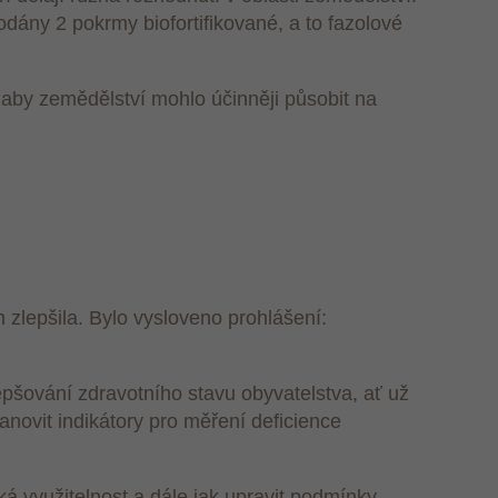
odány 2 pokrmy biofortifikované, a to fazolové
 aby zemědělství mohlo účinněji působit na
 zlepšila. Bylo vysloveno prohlášení:
epšování zdravotního stavu obyvatelstva, ať už
tanovit indikátory pro měření deficience
cká využitelnost a dále jak upravit podmínky,