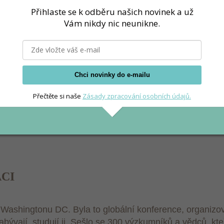
Přihlaste se k odběru našich novinek a už
Vám nikdy nic neunikne.
Chci novinky do e-mailu
Přečtěte si naše
Zásady zpracování osobních údajů.
VÝŽIVA OBECNĚ
CI
 Washingtonu DC. Byla to globální konference, organizova
zabývají, studují ji. Sešlo se 300 výzkumníků a vědců, kte