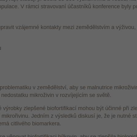
populace. V rámci stravovaní účastníků konference byly p
upravit vzájemné kontakty mezi zemědělstvím a výživou,
u
problematiku v zemědělství, aby se malnutrice mikroživin
le nedostatku mikroživin v rozvíjejícím se světě.
výrobky zlepšené biofortifikací mohou být účinné při zl
 mikrořivinu. Jedním z výsledků diskusí je, že je nutné s
nemá citlivého biomarkera.
e věnovat biofortifikaci bílkovin, aby se zlepšila biologi