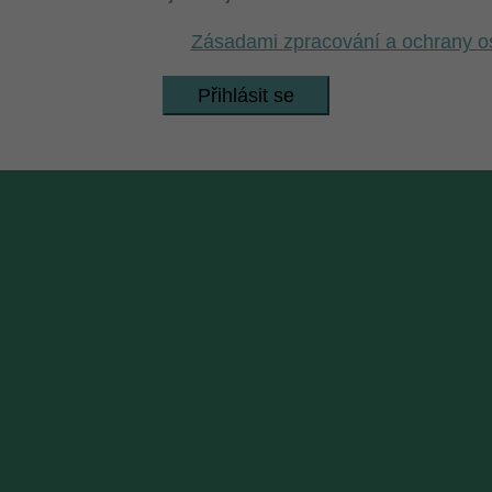
em se a souhlasím se
Zásadami zpracování a ochrany o
Přihlásit se