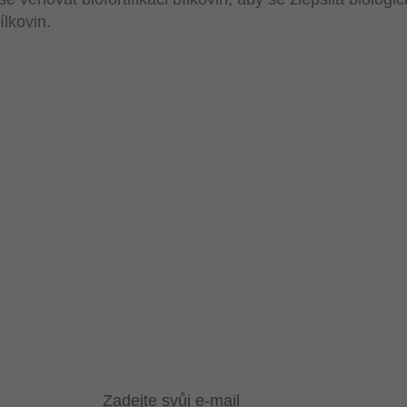
ílkovin.
 BÝT STÁLE V 
Přihlaste se k odběru newsletteru.