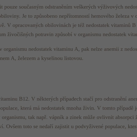
it pouze současným odstraněním veškerých výživových nedos
 obiloviny. Je to způsobeno nepřítomností hemového železa 
travě. V opracovaných obilovinách je též nedostatek vitaminů 
nzum živočišných potravin způsobí v organismu nedostatek vit
 v organismu nedostatek vitaminu A, pak nelze anemii z nedost
nem A, železem a kyselinou listovou.
 vitaminu B12. V některých případech stačí pro odstranění a
 populace, která má nedostatek mnoha živin. V tomto případě je
 v organismu, tak např. vápník a zinek může ovlivnit absorpci 
. Ovšem toto se nedaří zajistit u podvyživené populace, kte