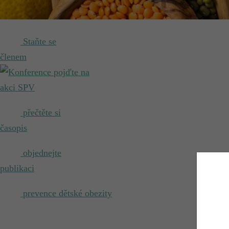
Staňte se
členem
pojďte na
akci SPV
přečtěte si
časopis
objednejte
publikaci
prevence dětské obezity