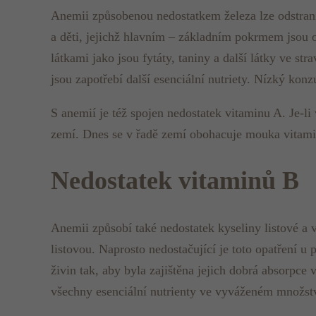
Anemii způsobenou nedostatkem železa lze odstran
a děti, jejichž hlavním – základním pokrmem jsou
látkami jako jsou fytáty, taniny a další látky ve s
jsou zapotřebí další esenciální nutriety. Nízký ko
S anemií je též spojen nedostatek vitaminu A. Je-li
zemí. Dnes se v řadě zemí obohacuje mouka vitami
Nedostatek vitaminů B
Anemii způsobí také nedostatek kyseliny listové a
listovou. Naprosto nedostačující je toto opatření u
živin tak, aby byla zajištěna jejich dobrá absorpce
všechny esenciální nutrienty ve vyváženém množství