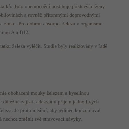
tatků. Toto onemocnění postihuje především ženy
v obilovinách a rovněž přítomnými doprovodnými
B a zinku. Pro dobrou absorpci železa v organismu
aminu A a B12.
atku železa vyléčit. Studie byly realizovány v řadě
nemie obohacení mouky železem a kyselinou
 důležité zajistit adekvátní příjem jednotlivých
železa. Je proto ideální, aby jedinec konzumoval
rá nechce změnit své stravovací návyky.