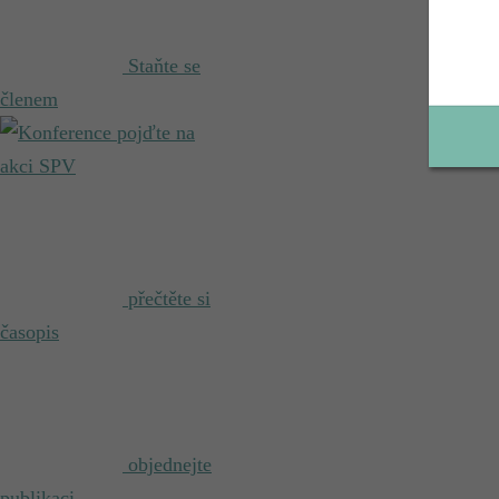
Staňte se
členem
pojďte na
akci SPV
přečtěte si
časopis
objednejte
publikaci