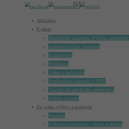
Aktuality
E-shop
Předplatné časopisu Výživa, potraviny
Jednotlivá čísla časopisu
Konference
Publikace
Videa a webináře
Prodloužení členství v SPV
Všeobecné obchodní podmínky
Online časopis
Ze světa výživy a potravin
Poradna
Výživa a potraviny – mýty a realita