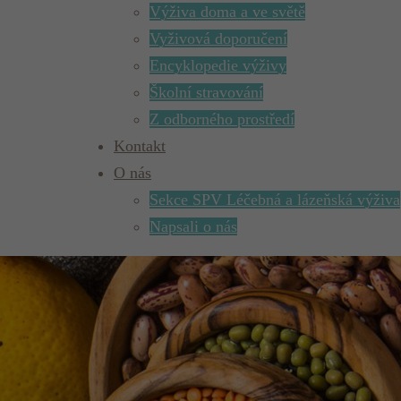
Výživa doma a ve světě
Vyživová doporučení
Encyklopedie výživy
Školní stravování
Z odborného prostředí
Kontakt
O nás
Sekce SPV Léčebná a lázeňská výživa
Napsali o nás