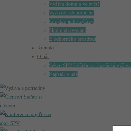
Výživa doma a ve světě
Vyživová doporučení
Encyklopedie výživy
Školní stravování
Z odborného prostředí
Kontakt
O nás
Sekce SPV Léčebná a lázeňská výživa
Napsali o nás
Staňte se
členem
pojďte na
akci SPV