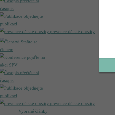
přečtěte si
časopis
objednejte
publikaci
prevence dětské obezity
Staňte se
členem
pojďte na
akci SPV
přečtěte si
časopis
objednejte
publikaci
prevence dětské obezity
Vybrané články