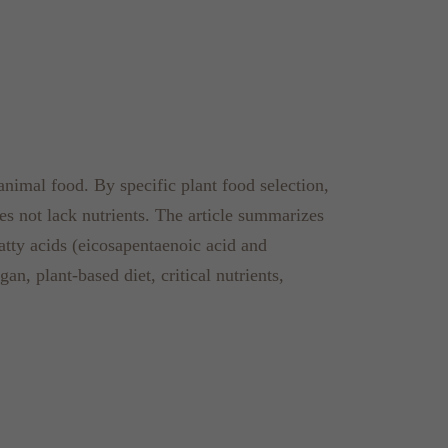
 animal food. By specific plant food selection,
oes not lack nutrients. The article summarizes
 fatty acids (eicosapentaenoic acid and
n, plant-based diet, critical nutrients,