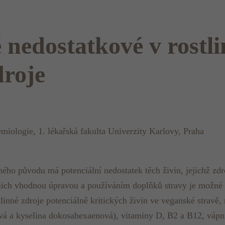
 nedostatkové v rostli
droje
miologie, 1. lékařská fakulta Univerzity Karlovy, Praha
ného původu má potenciální nedostatek těch živin, jejichž zd
jich vhodnou úpravou a používáním doplňků stravy je možné s
linné zdroje potenciálně kritických živin ve veganské stravě,
á a kyselina dokosahexaenová), vitaminy D, B2 a B12, vápník,