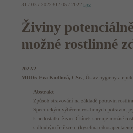
31 / 03 / 2022
30 / 05 / 2022
spv
Živiny potenciálně
možné rostlinné z
2022/2
MUDr. Eva Kudlová, CSc.
, Ústav hygieny a epide
Abstrakt
Způsob stravování na základě potravin rostlin
Specifickým výběrem rostlinných potravin, je
k nedostatku živin. Článek shrnuje možné rost
s dlouhým řetězcem (kyselina eikosapentaenov