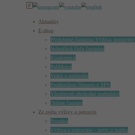
Aktuality
E-shop
Předplatné časopisu Výživa, potraviny
Jednotlivá čísla časopisu
Konference
Publikace
Videa a webináře
Prodloužení členství v SPV
Všeobecné obchodní podmínky
Online časopis
Ze světa výživy a potravin
Poradna
Výživa a potraviny – mýty a realita