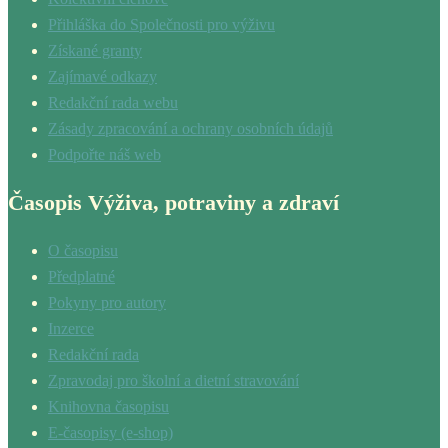
Přihláška do Společnosti pro výživu
Získané granty
Zajímavé odkazy
Redakční rada webu
Zásady zpracování a ochrany osobních údajů
Podpořte náš web
Časopis Výživa, potraviny a zdraví
O časopisu
Předplatné
Pokyny pro autory
Inzerce
Redakční rada
Zpravodaj pro školní a dietní stravování
Knihovna časopisu
E-časopisy (e-shop)