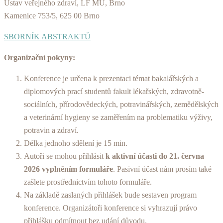
Ústav veřejného zdraví, LF MU, Brno
Kamenice 753/5, 625 00 Brno
SBORNÍK ABSTRAKTŮ
Organizační pokyny:
Konference je určena k prezentaci témat bakalářských a
diplomových prací studentů fakult lékařských, zdravotně-
sociálních, přírodovědeckých, potravinářských, zemědělských
a veterinární hygieny se zaměřením na problematiku výživy,
potravin a zdraví.
Délka jednoho sdělení je 15 min.
Autoři se mohou přihlásit
k aktivní účasti do 21. června
2026 vyplněním formuláře
. Pasivní účast nám prosím také
zašlete prostřednictvím tohoto formuláře.
Na základě zaslaných přihlášek bude sestaven program
konference. Organizátoři konference si vyhrazují právo
přihlášku odmítnout bez udání důvodu.