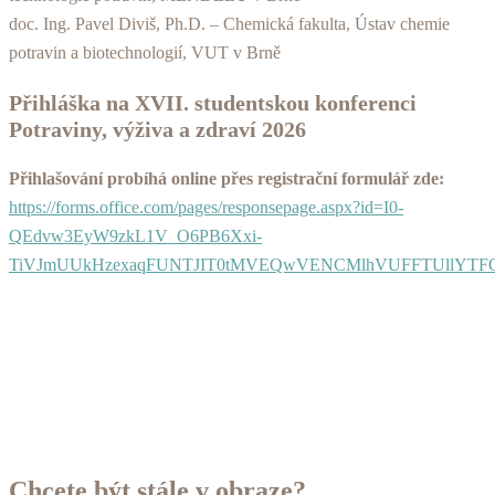
doc. Ing. Pavel Diviš, Ph.D. – Chemická fakulta, Ústav chemie
potravin a biotechnologií, VUT v Brně
Přihláška na XVII. studentskou konferenci
Potraviny, výživa a zdraví 2026
Přihlašování probíhá online přes registrační formulář zde:
https://forms.office.com/pages/responsepage.aspx?id=I0-
QEdvw3EyW9zkL1V_O6PB6Xxi-
TiVJmUUkHzexaqFUNTJIT0tMVEQwVENCMlhVUFFTUllYTFQzO
Chcete být stále v obraze?