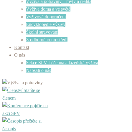
Výživa a potraviny – mýty a realita
Výživa doma a ve světě
Vyživová doporučení
Encyklopedie výživy
Školní stravování
Z odborného prostředí
Kontakt
O nás
Sekce SPV Léčebná a lázeňská výživa
Napsali o nás
Staňte se
členem
pojďte na
akci SPV
přečtěte si
časopis