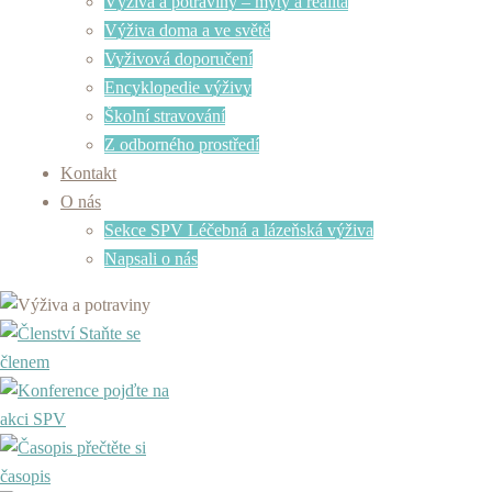
Výživa a potraviny – mýty a realita
Výživa doma a ve světě
Vyživová doporučení
Encyklopedie výživy
Školní stravování
Z odborného prostředí
Kontakt
O nás
Sekce SPV Léčebná a lázeňská výživa
Napsali o nás
Staňte se
členem
pojďte na
akci SPV
přečtěte si
časopis