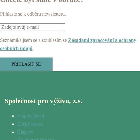
Přihlaste se k odběru newsletteru.
Seznámil/a jsem se a souhlasím se
Zásadami zpracování a ochrany
osobních údajů
.
PŘIHLÁSIT SE
Společnost pro výživu, z.s.
O společnosti
Etický kodex
Členství