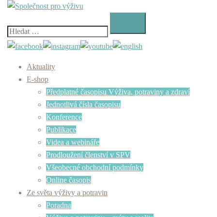
Skip
to
content
Vyhledávání
Aktuality
E-shop
Předplatné časopisu Výživa, potraviny a zdraví
Jednotlivá čísla časopisu
Konference
Publikace
Videa a webináře
Prodloužení členství v SPV
Všeobecné obchodní podmínky
Online časopis
Ze světa výživy a potravin
Poradna