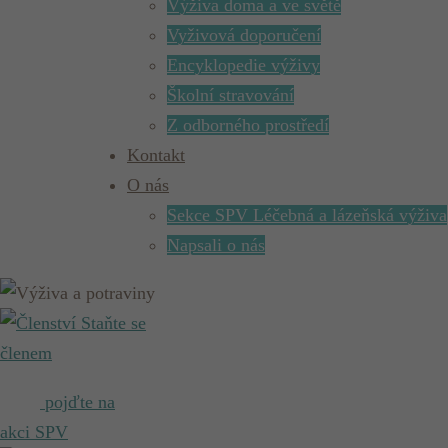
Výživa doma a ve světě
Vyživová doporučení
Encyklopedie výživy
Školní stravování
Z odborného prostředí
Kontakt
O nás
Sekce SPV Léčebná a lázeňská výživa
Napsali o nás
Staňte se
členem
pojďte na
akci SPV