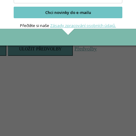
Chci novinky do e-mailu
Přečtěte si naše
Zásady zpracování osobních údajů.
Předvolby
ULOŽIT PŘEDVOLBY