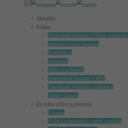
Aktuality
E-shop
Předplatné časopisu Výživa, potraviny
Jednotlivá čísla časopisu
Konference
Publikace
Videa a webináře
Prodloužení členství v SPV
Všeobecné obchodní podmínky
Online časopis
Ze světa výživy a potravin
Poradna
Výživa a potraviny – mýty a realita