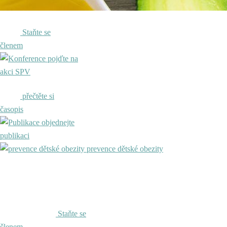
Staňte se
členem
pojďte na
akci SPV
přečtěte si
časopis
objednejte
publikaci
prevence dětské obezity
Staňte se
členem