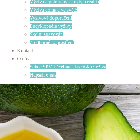
Výživa a potraviny – mýty a realita
Výživa doma a ve světě
Vyživová doporučení
Encyklopedie výživy
Školní stravování
Z odborného prostředí
Kontakt
O nás
Sekce SPV Léčebná a lázeňská výživa
Napsali o nás