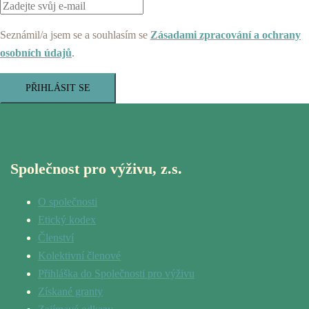
Seznámil/a jsem se a souhlasím se
Zásadami zpracování a ochrany
osobních údajů
.
PŘIHLÁSIT SE
Společnost pro výživu, z.s.
O společnosti
Etický kodex
Členství
Kolektivní členové
Přihláška do Společnosti pro výživu
Získané granty