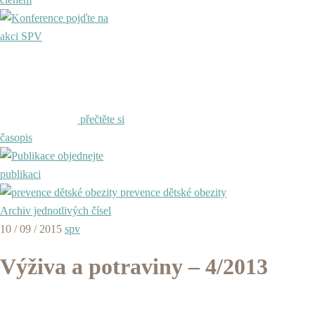
pojďte na
akci SPV
přečtěte si
časopis
objednejte
publikaci
prevence dětské obezity
Archiv jednotlivých čísel
10 / 09 / 2015
spv
Výživa a potraviny – 4/2013