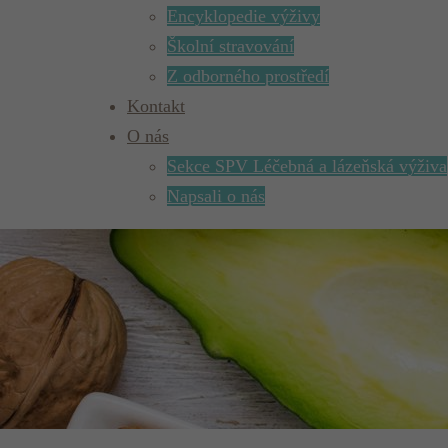
Encyklopedie výživy
Školní stravování
Z odborného prostředí
Kontakt
O nás
Sekce SPV Léčebná a lázeňská výživa
Napsali o nás