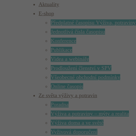
Aktuality
E-shop
Předplatné časopisu Výživa, potraviny
Jednotlivá čísla časopisu
Konference
Publikace
Videa a webináře
Prodloužení členství v SPV
Všeobecné obchodní podmínky
Online časopis
Ze světa výživy a potravin
Poradna
Výživa a potraviny – mýty a realita
Výživa doma a ve světě
Vyživová doporučení