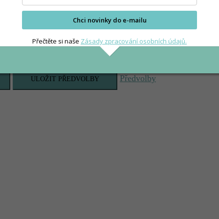
Chci novinky do e-mailu
Přečtěte si naše
Zásady zpracování osobních údajů.
Předvolby
ULOŽIT PŘEDVOLBY