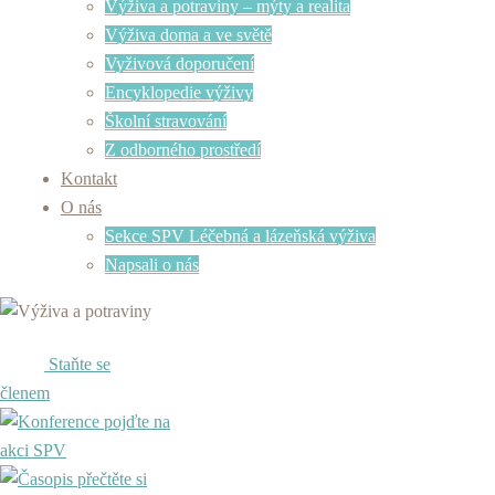
Výživa a potraviny – mýty a realita
Výživa doma a ve světě
Vyživová doporučení
Encyklopedie výživy
Školní stravování
Z odborného prostředí
Kontakt
O nás
Sekce SPV Léčebná a lázeňská výživa
Napsali o nás
Staňte se
členem
pojďte na
akci SPV
přečtěte si