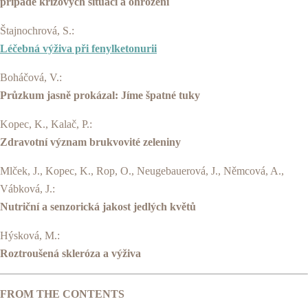
případě krizových situací a ohrožení
Štajnochrová, S.:
Léčebná výživa při fenylketonurii
Boháčová, V.:
Průzkum jasně prokázal: Jíme špatné tuky
Kopec, K., Kalač, P.:
Zdravotní význam brukvovité zeleniny
Mlček, J., Kopec, K., Rop, O., Neugebauerová, J., Němcová, A.,
Vábková, J.:
Nutriční a senzorická jakost jedlých květů
Hýsková, M.:
Roztroušená skleróza a výživa
FROM THE CONTENTS