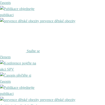
časopis
objednejte
publikaci
prevence dětské obezity
Staňte se
členem
pojďte na
akci SPV
přečtěte si
časopis
objednejte
publikaci
prevence dětské obezity