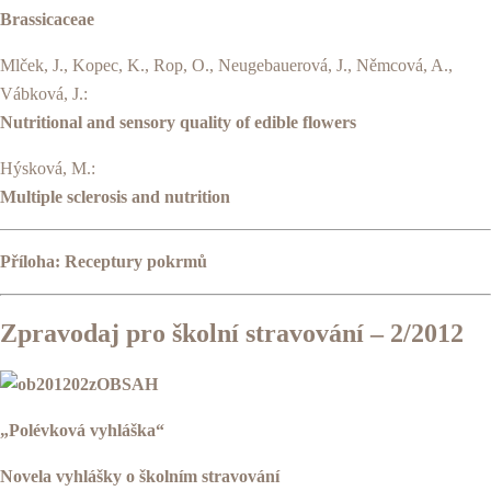
Brassicaceae
Mlček, J., Kopec, K., Rop, O., Neuge­bauerová, J., Němcová, A.,
Vábková, J.:
Nutritional and sensory quality of edible flowers
Hýsková, M.:
Multiple sclerosis and nutrition
Příloha: Receptury pokrmů
Zpravodaj pro školní stravování – 2/2012
OBSAH
„Polévková vyhláška“
Novela vyhlášky o školním stravování