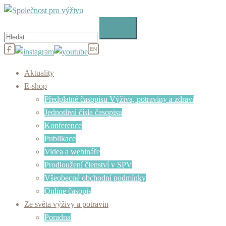
Skip
to
Vyhledávání
content
Aktuality
E-shop
Předplatné časopisu Výživa, potraviny a zdraví
Jednotlivá čísla časopisu
Konference
Publikace
Videa a webináře
Prodloužení členství v SPV
Všeobecné obchodní podmínky
Online časopis
Ze světa výživy a potravin
Poradna