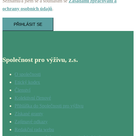
Seznámil/a jsem se a souhlasím se
Zásadami zpracování a
ochrany osobních údajů
.
PŘIHLÁSIT SE
Společnost pro výživu, z.s.
O společnosti
Etický kodex
Členství
Kolektivní členové
Přihláška do Společnosti pro výživu
Získané granty
Zajímavé odkazy
Redakční rada webu