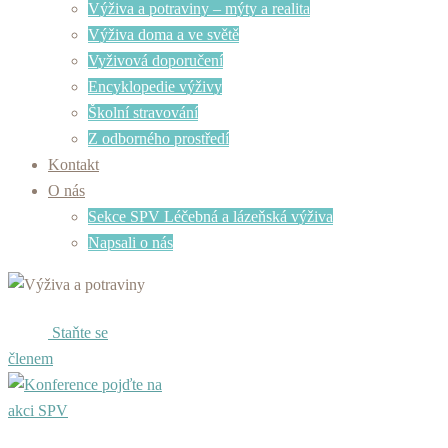
Výživa a potraviny – mýty a realita
Výživa doma a ve světě
Vyživová doporučení
Encyklopedie výživy
Školní stravování
Z odborného prostředí
Kontakt
O nás
Sekce SPV Léčebná a lázeňská výživa
Napsali o nás
Staňte se
členem
pojďte na
akci SPV