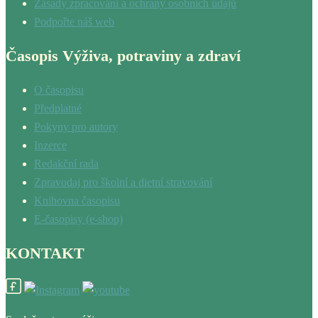
Zásady zpracování a ochrany osobních údajů
Podpořte náš web
Časopis Výživa, potraviny a zdraví
O časopisu
Předplatné
Pokyny pro autory
Inzerce
Redakční rada
Zpravodaj pro školní a dietní stravování
Knihovna časopisu
E-časopisy (e-shop)
KONTAKT